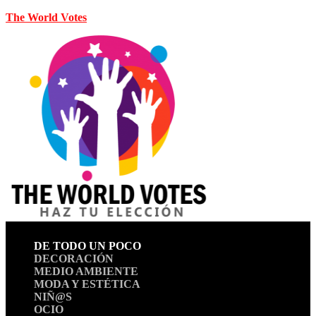
The World Votes
DE TODO UN POCO
DECORACIÓN
MEDIO AMBIENTE
MODA Y ESTÉTICA
NIÑ@S
OCIO