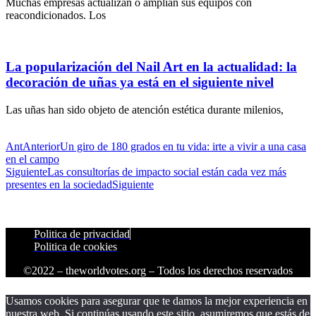
Muchas empresas actualizan o amplían sus equipos con
reacondicionados. Los
La popularización del Nail Art en la actualidad: la
decoración de uñas ya está en el siguiente nivel
Las uñas han sido objeto de atención estética durante milenios,
Ant
Anterior
Un giro de 180 grados en tu vida: irte a vivir a una casa
en el campo
Siguiente
Las consultorías de impacto social están cada vez más
presentes en la sociedad
Siguiente
Politica de privacidad
Politica de cookies
©2022 – theworldvotes.org – Todos los derechos reservados
Usamos cookies para asegurar que te damos la mejor experiencia en
nuestra web. Si continúas usando este sitio, asumiremos que estás de