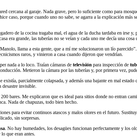
ed cercana al garaje. Nada grave, pero lo suficiente como para mosq
hice caso, porque cuando uno no sabe, se agarra a la explicación más se
gadero de la cocina tragaba mal, el agua de la ducha tardaba en irse y,
casa era grande, las tuberías no se veían y cada uno me decía una cosa
“Manolo, llama a esta gente, que a mí me solucionaron un lío parecido”.
cnicismos raros, y vinieron a casa cuando dijeron que vendrían.
per nada a lo loco. Traían cámaras de
televisión
para inspección de
tub
 conducción. Metieron la cámara por las tuberías y, por primera vez, pud
ue existía, parcialmente colapsada, y además una bajante en mal estad
 desastre invisible.
00 bares. Me explicaron que es ideal para sitios donde no entran cami
unca. Nada de chapuzas, todo bien hecho.
ones para evitar continuos atascos y malos olores en el futuro. Sustitu
icado, sin sorpresas.
asa
. No hay humedades, los desagües funcionan perfectamente y los olor
 lo que eran antes.