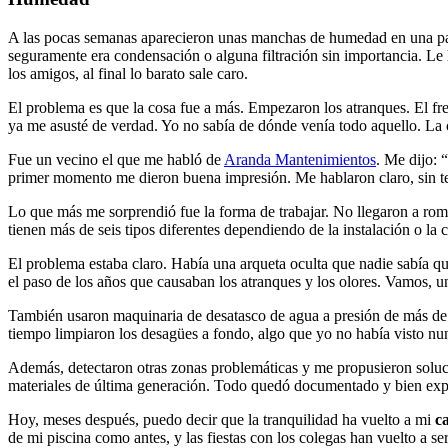
A las pocas semanas aparecieron unas manchas de humedad en una par
seguramente era condensación o alguna filtración sin importancia. Le 
los amigos, al final lo barato sale caro.
El problema es que la cosa fue a más. Empezaron los atranques. El fre
ya me asusté de verdad. Yo no sabía de dónde venía todo aquello. La 
Fue un vecino el que me habló de
Aranda Mantenimientos
. Me dijo: 
primer momento me dieron buena impresión. Me hablaron claro, sin te
Lo que más me sorprendió fue la forma de trabajar. No llegaron a rom
tienen más de seis tipos diferentes dependiendo de la instalación o la
El problema estaba claro. Había una arqueta oculta que nadie sabía q
el paso de los años que causaban los atranques y los olores. Vamos, un
También usaron maquinaria de desatasco de agua a presión de más de 2
tiempo limpiaron los desagües a fondo, algo que yo no había visto n
Además, detectaron otras zonas problemáticas y me propusieron soluci
materiales de última generación. Todo quedó documentado y bien expl
Hoy, meses después, puedo decir que la tranquilidad ha vuelto a mi
c
de mi piscina como antes, y las fiestas con los colegas han vuelto a ser