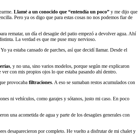
uearme.
Llamé a un conocido que “entendía un poco”
y me dijo que
ncilla. Pero ya os digo que para estas cosas no nos podemos fiar de
 para rematar, un día el desagüe del patio empezó a devolver agua. Ahí
 distinta. La verdad es que me puse muy nervioso.
 Yo ya estaba cansado de parches, así que decidí llamar. Desde el
erías
, y no una, sino varios modelos, porque según me explicaron
e ver con mis propios ojos lo que estaba pasando ahí dentro.
o que provocaba
filtraciones
. A eso se sumaban restos acumulados con
ones ni vehículos, como garajes y sótanos, justo mi caso. En poco
yeron una acometida de agua y parte de los desagües generales con
es desaparecieron por completo. He vuelto a disfrutar de mi chalet y