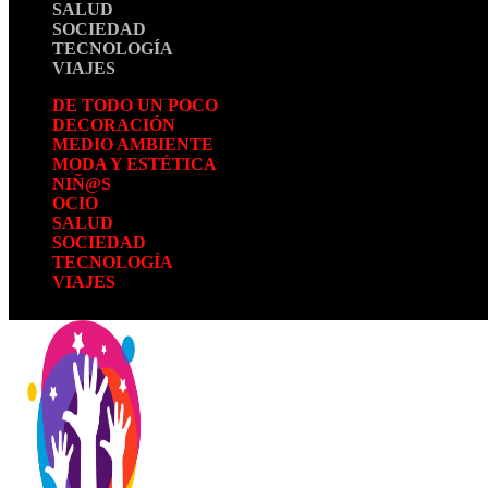
SALUD
SOCIEDAD
TECNOLOGÍA
VIAJES
DE TODO UN POCO
DECORACIÓN
MEDIO AMBIENTE
MODA Y ESTÉTICA
NIÑ@S
OCIO
SALUD
SOCIEDAD
TECNOLOGÍA
VIAJES