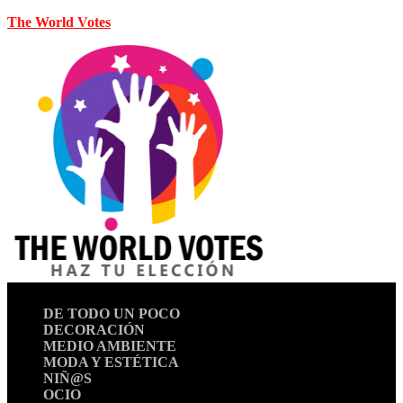
The World Votes
DE TODO UN POCO
DECORACIÓN
MEDIO AMBIENTE
MODA Y ESTÉTICA
NIÑ@S
OCIO