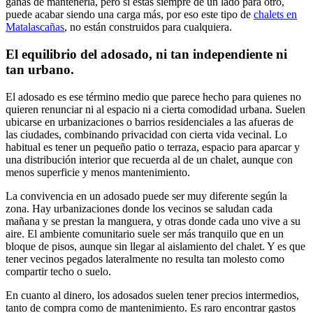
ganas de mantenerla, pero si estás siempre de un lado para otro,
puede acabar siendo una carga más, por eso este tipo de
chalets en
Matalascañas
, no están construidos para cualquiera.
El equilibrio del adosado, ni tan independiente ni
tan urbano.
El adosado es ese término medio que parece hecho para quienes no
quieren renunciar ni al espacio ni a cierta comodidad urbana. Suelen
ubicarse en urbanizaciones o barrios residenciales a las afueras de
las ciudades, combinando privacidad con cierta vida vecinal. Lo
habitual es tener un pequeño patio o terraza, espacio para aparcar y
una distribución interior que recuerda al de un chalet, aunque con
menos superficie y menos mantenimiento.
La convivencia en un adosado puede ser muy diferente según la
zona. Hay urbanizaciones donde los vecinos se saludan cada
mañana y se prestan la manguera, y otras donde cada uno vive a su
aire. El ambiente comunitario suele ser más tranquilo que en un
bloque de pisos, aunque sin llegar al aislamiento del chalet. Y es que
tener vecinos pegados lateralmente no resulta tan molesto como
compartir techo o suelo.
En cuanto al dinero, los adosados suelen tener precios intermedios,
tanto de compra como de mantenimiento. Es raro encontrar gastos