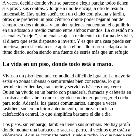
A veces, decidir dónde vivir se parece a elegir pareja: todos tienen
sus pros y sus contras, y lo que a uno le encaja, a otro le resulta
impensable. Hay quien sueña con un chalet con piscina y jardín,
otros que prefieren un piso céntrico donde poder bajar al bar de
siempre en dos minutos, y también quienes encuentran el equilibrio
en un adosado a medio camino entre ambos mundos. La cuestión no
es cuál es “mejor”, sino cuál se ajusta realmente a tu forma de vivir y
al dinero que estás dispuesto a invertir. Y es que una casa puede ser
preciosa, pero si cada mes te aprieta el bolsillo o no se adapta a tu
ritmo diario, acaba siendo una fuente de estrés más que un refugio.
La vida en un piso, donde todo está a mano.
Vivir en un piso tiene una comodidad difícil de igualar. La mayoría
están en zonas urbanas o semirrurales bien conectadas, lo que
permite tener tiendas, transporte y servicios básicos muy cerca.
Quien ha vivido en un barrio con panadería, farmacia y cafetería en
la misma calle sabe lo que se agradece no tener que coger el coche
para todo. Además, los gastos comunitarios, aunque a veces
fastidien, suelen incluir mantenimiento, limpieza o incluso
calefacción central, lo que simplifica bastante el día a día.
Los pisos, sin embargo, también tienen sus sombras. No hay jardín
donde montar una barbacoa o sacar al perro, ni vecinos que estén a
kilómetros. Aquí se comparte pared, suelo y techo, lo que puede ser