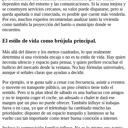
dependen más del entorno y las comunicaciones. Si la zona mejora y
se construyen servicios cercanos, su valor puede dispararse, pero si
queda apartada o mal conectada, es posible que cueste más venderla.
Por eso, muchos expertos recomiendan analizar tanto la vivienda
como también la proyección del barrio o municipio donde se
encuentra.
El estilo de vida como brújula principal.
Más allá del dinero y los metros cuadrados, lo que realmente
determina si una vivienda encaja o no es tu estilo de vida. Hay quien
necesita silencio y espacio para pensar, y quien prefiere escuchar el
bullicio del mercado desde la ventana. No hay fórmulas universales,
aunque sí señales claras que ayudan a decidir.
Por ejemplo, si te gusta salir a cenar con frecuencia, asistir a eventos
o moverte en transporte público, un piso céntrico tiene todo el
sentido. Pero si tu plan ideal de sábado es una barbacoa con amigos
y no te importa coger el coche, un adosado o chalet te dará ese
margen que un piso no puede ofrecer. También influye si trabajas
fuera o en casa, ya que el teletrabajo ha cambiado mucho las
prioridades: disponer de un espacio tranquilo y luminoso se ha
vuelto casi tan importante como tener buena conexión a internet.
Incluso la composición familiar influye. No es lo mismo una pareja