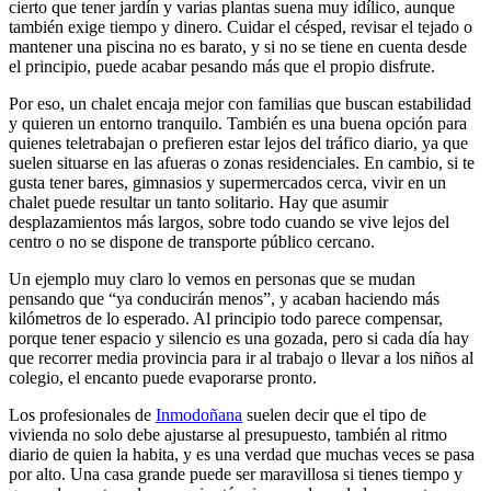
cierto que tener jardín y varias plantas suena muy idílico, aunque
también exige tiempo y dinero. Cuidar el césped, revisar el tejado o
mantener una piscina no es barato, y si no se tiene en cuenta desde
el principio, puede acabar pesando más que el propio disfrute.
Por eso, un chalet encaja mejor con familias que buscan estabilidad
y quieren un entorno tranquilo. También es una buena opción para
quienes teletrabajan o prefieren estar lejos del tráfico diario, ya que
suelen situarse en las afueras o zonas residenciales. En cambio, si te
gusta tener bares, gimnasios y supermercados cerca, vivir en un
chalet puede resultar un tanto solitario. Hay que asumir
desplazamientos más largos, sobre todo cuando se vive lejos del
centro o no se dispone de transporte público cercano.
Un ejemplo muy claro lo vemos en personas que se mudan
pensando que “ya conducirán menos”, y acaban haciendo más
kilómetros de lo esperado. Al principio todo parece compensar,
porque tener espacio y silencio es una gozada, pero si cada día hay
que recorrer media provincia para ir al trabajo o llevar a los niños al
colegio, el encanto puede evaporarse pronto.
Los profesionales de
Inmodoñana
suelen decir que el tipo de
vivienda no solo debe ajustarse al presupuesto, también al ritmo
diario de quien la habita, y es una verdad que muchas veces se pasa
por alto. Una casa grande puede ser maravillosa si tienes tiempo y