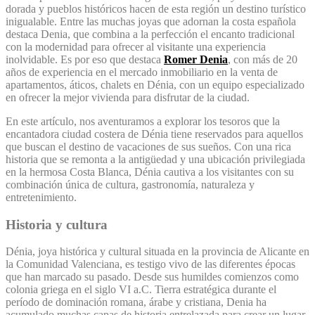
dorada y pueblos históricos hacen de esta región un destino turístico
inigualable. Entre las muchas joyas que adornan la costa española
destaca Denia, que combina a la perfección el encanto tradicional
con la modernidad para ofrecer al visitante una experiencia
inolvidable. Es por eso que destaca
Romer Denia
, con más de 20
años de experiencia en el mercado inmobiliario en la venta de
apartamentos, áticos, chalets en Dénia, con un equipo especializado
en ofrecer la mejor vivienda para disfrutar de la ciudad.
En este artículo, nos aventuramos a explorar los tesoros que la
encantadora ciudad costera de Dénia tiene reservados para aquellos
que buscan el destino de vacaciones de sus sueños. Con una rica
historia que se remonta a la antigüedad y una ubicación privilegiada
en la hermosa Costa Blanca, Dénia cautiva a los visitantes con su
combinación única de cultura, gastronomía, naturaleza y
entretenimiento.
Historia y cultura
Dénia, joya histórica y cultural situada en la provincia de Alicante en
la Comunidad Valenciana, es testigo vivo de las diferentes épocas
que han marcado su pasado. Desde sus humildes comienzos como
colonia griega en el siglo VI a.C. Tierra estratégica durante el
período de dominación romana, árabe y cristiana, Denia ha
acumulado muchas capas de historia entrelazada para crear un lugar