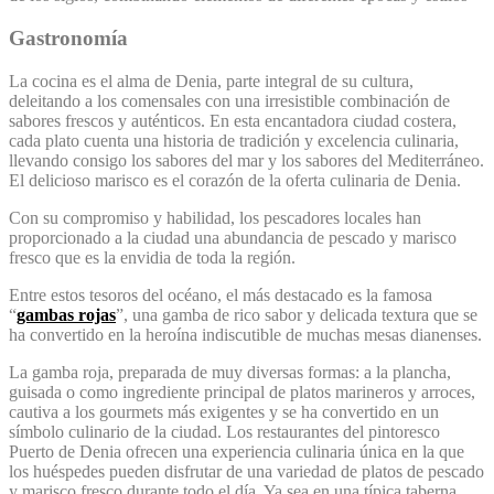
Gastronomía
La cocina es el alma de Denia, parte integral de su cultura,
deleitando a los comensales con una irresistible combinación de
sabores frescos y auténticos. En esta encantadora ciudad costera,
cada plato cuenta una historia de tradición y excelencia culinaria,
llevando consigo los sabores del mar y los sabores del Mediterráneo.
El delicioso marisco es el corazón de la oferta culinaria de Denia.
Con su compromiso y habilidad, los pescadores locales han
proporcionado a la ciudad una abundancia de pescado y marisco
fresco que es la envidia de toda la región.
Entre estos tesoros del océano, el más destacado es la famosa
“
gambas rojas
”, una gamba de rico sabor y delicada textura que se
ha convertido en la heroína indiscutible de muchas mesas dianenses.
La gamba roja, preparada de muy diversas formas: a la plancha,
guisada o como ingrediente principal de platos marineros y arroces,
cautiva a los gourmets más exigentes y se ha convertido en un
símbolo culinario de la ciudad. Los restaurantes del pintoresco
Puerto de Denia ofrecen una experiencia culinaria única en la que
los huéspedes pueden disfrutar de una variedad de platos de pescado
y marisco fresco durante todo el día. Ya sea en una típica taberna