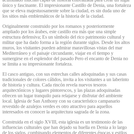
único y fascinante. El impresionante Castillo de Denia, una fortaleza
que se eleva majestuosamente sobre la ciudad, es sin duda uno de
los sitios más emblemáticos de la historia de la ciudad.
Originalmente construido por los romanos y posteriormente
ampliado por los árabes, este castillo era más que una simple
estructura defensiva; Es un símbolo del rico patrimonio cultural y
militar que ha dado forma a la región durante siglos. Desde los altos
muros, los visitantes pueden admirar maravillosas vistas del mar
Mediterráneo y el paisaje circundante, viajar en el tiempo y
sumergirse en el esplendor del pasado Pero el encanto de Denia no
se limita a su impresionante fortaleza.
El casco antiguo, con sus estrechas calles adoquinadas y sus casas
tradicionales de colores cálidos, invita a los visitantes a un laberinto
de historia y cultura. Cada rincón revela nuevos tesoros
arquitectónicos y lugares pintorescos, y las plazas adoquinadas
ofrecen un lugar tranquilo para relajarse y disfrutar del ambiente
local. Iglesia de San Anthony con su característico campanario
revestido de azulejos verdes es otro atractivo para aquellos
interesados ​​en conocer la arquitectura sagrada de la zona.
Construida en el siglo XVIII, esta iglesia es un testimonio de las
influencias culturales que han dejado su huella en Denia a lo largo
de los siglos, combinando elementos de diferentes épocas y estilos