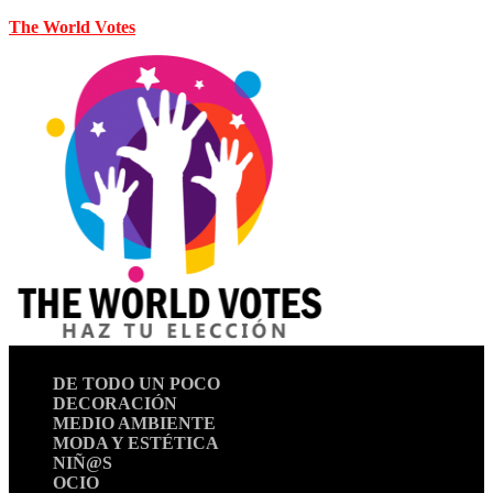
The World Votes
DE TODO UN POCO
DECORACIÓN
MEDIO AMBIENTE
MODA Y ESTÉTICA
NIÑ@S
OCIO