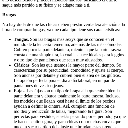
saque más partido a tu físico y se adapte más a ti.
Bragas
No hay duda de que las chicas deben prestar verdadera atención a la
hora de comprar bragas, ya que cada tipo tiene sus características:
Tangas.
Son las bragas más sexys que se conocen en el
mundo de la lencería femenina, además de las más cómodas.
Cubren poco la parte delantera, mientras que la parte trasera
consta de una simple tira, lo cual las hace ideales para leggins
y otro tipo de pantalones que sean muy ajustados.
Clásicas.
Son las que usamos la mayor parte del tiempo. Se
caracterizan por su practicidad, comodidad y ajuste al cuerpo.
Son anchas por delante y cubren bien el área de los glúteos.
La opción perfecta para el día a día laboral, en un par de
pantalones de vestir o jeans.
Fajas.
Las fajas son un tipo de braga alta que cubre bien la
parte delantera y abarca totalmente la parte trasera. Incluso,
los modelos que llegan casi hasta el límite de los pechos
ayudan a definir la cintura. Así, cumplen una función de
moldeo y reducción de tallas, mejorando la figura. Son
perfectas para vestidos, si estás pasando por el periodo, ya que
te hacen sentir segura, y para chicas con muchas curvas que
puedan sacar partido del ajuste que brindan estas prendas.