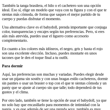
También la tanga brasilera, el hilo o el cachetero son una opción
ideal. Eso sí, elige un modelo que vaya con tu figura y con el que te
sientas más cómoda, de forma que saques el mejor partido de tu
cuerpo y puedas disfrutar el momento.
Una alternativa clave es el babydoll, prenda importante que conjuga
color, transparencias y encajes según tus preferencias. Pero, si eres
aún más atrevida, puedes usar el liguero como accesorio
complementario.
En cuanto a los colores más idóneos, el negro, gris y hasta el rojo
son una excelente elección. Incluso, puedes montarte en unos
tacones que le den el toque final a tu outfit.
Para dormir
Aquí, las preferencias son muchas y variadas. Puedes elegir desde
usar un pijama sin sostén y con unas bragas estilo cacheteros, dormir
sin panties o usar un brasier o top con el que te sientas cómoda y un
panty que se ajuste al cuerpo sin que talle; todo dependerá de tus
gustos y el clima.
Por otro lado, también se tiene la opción de usar el babydoll, ya que
no solo hay que encasillarlo para momentos de intimidad con la
pareja, y es que además de ser una prenda sexy, también es muy