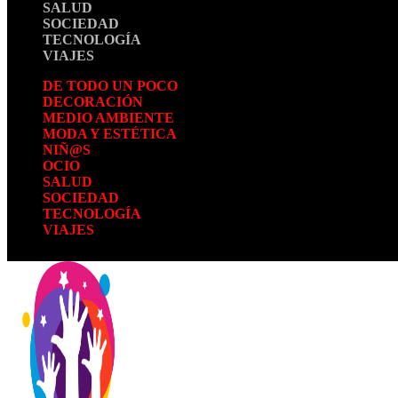
SALUD
SOCIEDAD
TECNOLOGÍA
VIAJES
DE TODO UN POCO
DECORACIÓN
MEDIO AMBIENTE
MODA Y ESTÉTICA
NIÑ@S
OCIO
SALUD
SOCIEDAD
TECNOLOGÍA
VIAJES