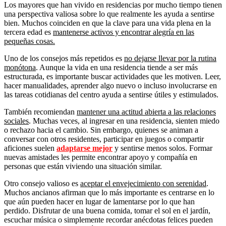
Los mayores que han vivido en residencias por mucho tiempo tienen
una perspectiva valiosa sobre lo que realmente les ayuda a sentirse
bien. Muchos coinciden en que la clave para una vida plena en la
tercera edad es
mantenerse activos y encontrar alegría en las
pequeñas cosas.
Uno de los consejos más repetidos es
no dejarse llevar por la rutina
monótona
. Aunque la vida en una residencia tiende a ser más
estructurada, es importante buscar actividades que les motiven. Leer,
hacer manualidades, aprender algo nuevo o incluso involucrarse en
las tareas cotidianas del centro ayuda a sentirse útiles y estimulados.
También recomiendan
mantener una actitud abierta a las relaciones
sociales
. Muchas veces, al ingresar en una residencia, sienten miedo
o rechazo hacia el cambio. Sin embargo, quienes se animan a
conversar con otros residentes, participar en juegos o compartir
aficiones suelen
adaptarse mejor
y sentirse menos solos. Formar
nuevas amistades les permite encontrar apoyo y compañía en
personas que están viviendo una situación similar.
Otro consejo valioso es
aceptar el envejecimiento con serenidad
.
Muchos ancianos afirman que lo más importante es centrarse en lo
que aún pueden hacer en lugar de lamentarse por lo que han
perdido. Disfrutar de una buena comida, tomar el sol en el jardín,
escuchar música o simplemente recordar anécdotas felices pueden