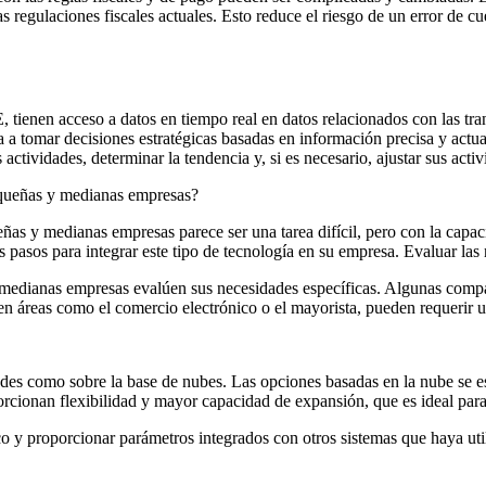
egulaciones fiscales actuales. Esto reduce el riesgo de un error de cue
tienen acceso a datos en tiempo real en datos relacionados con las tran
ayuda a tomar decisiones estratégicas basadas en información precisa y a
actividades, determinar la tendencia y, si es necesario, ajustar sus activ
equeñas y medianas empresas?
as y medianas empresas parece ser una tarea difícil, pero con la capaci
s pasos para integrar este tipo de tecnología en su empresa. Evaluar la
 medianas empresas evalúen sus necesidades específicas. Algunas compa
n áreas como el comercio electrónico o el mayorista, pueden requerir u
idades como sobre la base de nubes. Las opciones basadas en la nube se
cionan flexibilidad y mayor capacidad de expansión, que es ideal para 
ico y proporcionar parámetros integrados con otros sistemas que haya u