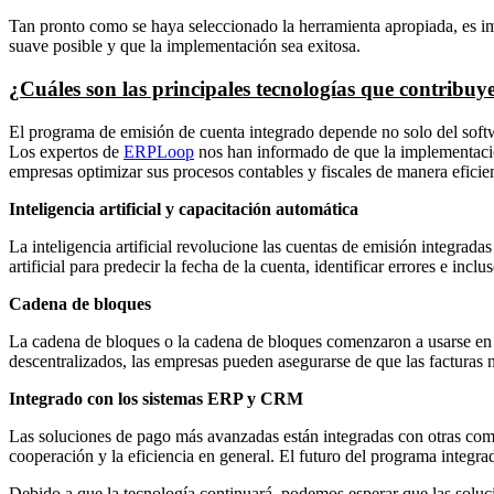
Tan pronto como se haya seleccionado la herramienta apropiada, es imp
suave posible y que la implementación sea exitosa.
¿Cuáles son las principales tecnologías que contribuye
El programa de emisión de cuenta integrado depende no solo del softwa
Los expertos de
ERPLoop
nos han informado de que la implementación
empresas optimizar sus procesos contables y fiscales de manera efici
Inteligencia artificial y capacitación automática
La inteligencia artificial revolucione las cuentas de emisión integrada
artificial para predecir la fecha de la cuenta, identificar errores e inc
Cadena de bloques
La cadena de bloques o la cadena de bloques comenzaron a usarse en el
descentralizados, las empresas pueden asegurarse de que las facturas
Integrado con los sistemas ERP y CRM
Las soluciones de pago más avanzadas están integradas con otras co
cooperación y la eficiencia en general. El futuro del programa integ
Debido a que la tecnología continuará, podemos esperar que las soluci