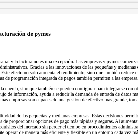
facturación de pymes
arial y la factura no es una excepción. Las empresas y pymes comenzaro
dministrativos. Gracias a las innovaciones de las pequeñas y medianas e
. Este efecto no solo aumenta el rendimiento, sino que también reduce el
ías de programación integrada de pagos también permiten a las empresas
e la cuenta, sino que también se pueden configurar para integrarse con
a el flujo de información, ayuda a reducir la demanda de entrada de datos
ianas empresas son capaces de una gestión de efectivo más grande, toma
titividad de las pequeñas y medianas empresas. Estas decisiones permit
ás de proporcionar opciones de pago más rápidas y seguras. Al aumentar l
equisitos del mercado sin perder el tiempo en procedimientos administra
e operar de manera más eficiente y flexible en un entorno cada vez más