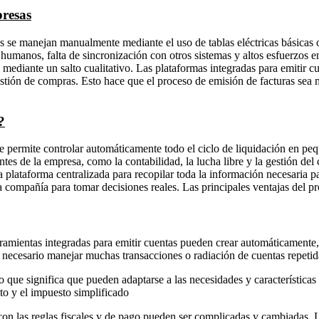
presas
s se manejan manualmente mediante el uso de tablas eléctricas básicas
manos, falta de sincronización con otros sistemas y altos esfuerzos en 
 mediante un salto cualitativo. Las plataformas integradas para emitir 
stión de compras. Esto hace que el proceso de emisión de facturas sea m
?
 permite controlar automáticamente todo el ciclo de liquidación en pe
tes de la empresa, como la contabilidad, la lucha libre y la gestión del c
plataforma centralizada para recopilar toda la información necesaria para
la compañía para tomar decisiones reales. Las principales ventajas del
erramientas integradas para emitir cuentas pueden crear automáticamente
 necesario manejar muchas transacciones o radiación de cuentas repetida
 que significa que pueden adaptarse a las necesidades y características 
to y el impuesto simplificado
 las reglas fiscales y de pago pueden ser complicadas y cambiadas. La