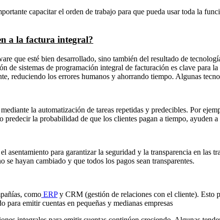
ortante capacitar el orden de trabajo para que pueda usar toda la func
n a la factura integral?
re que esté bien desarrollado, sino también del resultado de tecnologí
 de sistemas de programación integral de facturación es clave para la t
ente, reduciendo los errores humanos y ahorrando tiempo. Algunas tecnol
s mediante la automatización de tareas repetidas y predecibles. Por ejem
luso predecir la probabilidad de que los clientes pagan a tiempo, ayuden a 
 asentamiento para garantizar la seguridad y la transparencia en las t
 no se hayan cambiado y que todos los pagos sean transparentes.
mpañías, como
ERP
y CRM (gestión de relaciones con el cliente). Esto p
rado para emitir cuentas en pequeñas y medianas empresas
ones integrales para emitir cuentas continúen creciendo. Algunas tenden