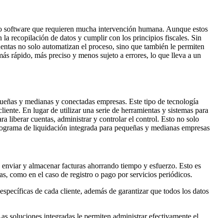
 o software que requieren mucha intervención humana. Aunque estos
la recopilación de datos y cumplir con los principios fiscales. Sin
cuentas no solo automatizan el proceso, sino que también le permiten
ás rápido, más preciso y menos sujeto a errores, lo que lleva a un
queñas y medianas y conectadas empresas. Este tipo de tecnología
liente. En lugar de utilizar una serie de herramientas y sistemas para
 liberar cuentas, administrar y controlar el control. Esto no solo
 programa de liquidación integrada para pequeñas y medianas empresas
, enviar y almacenar facturas ahorrando tiempo y esfuerzo. Esto es
s, como en el caso de registro o pago por servicios periódicos.
específicas de cada cliente, además de garantizar que todos los datos
s soluciones integradas le permiten administrar efectivamente el