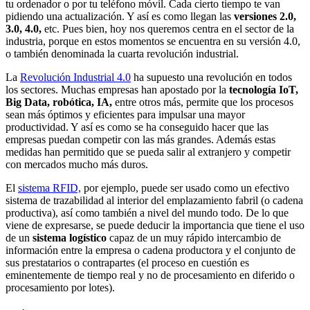
tu ordenador o por tu teléfono móvil. Cada cierto tiempo te van
pidiendo una actualización. Y así es como llegan las
versiones 2.0,
3.0, 4.0,
etc. Pues bien, hoy nos queremos centra en el sector de la
industria, porque en estos momentos se encuentra en su versión 4.0,
o también denominada la cuarta revolución industrial.
La
Revolución Industrial 4.0
ha supuesto una revolución en todos
los sectores. Muchas empresas han apostado por la
tecnología IoT,
Big Data, robótica, IA,
entre otros más, permite que los procesos
sean más óptimos y eficientes para impulsar una mayor
productividad. Y así es como se ha conseguido hacer que las
empresas puedan competir con las más grandes. Además estas
medidas han permitido que se pueda salir al extranjero y competir
con mercados mucho más duros.
El
sistema RFID,
por ejemplo, puede ser usado como un efectivo
sistema de trazabilidad al interior del emplazamiento fabril (o cadena
productiva), así como también a nivel del mundo todo. De lo que
viene de expresarse, se puede deducir la importancia que tiene el uso
de un
sistema logístico
capaz de un muy rápido intercambio de
información entre la empresa o cadena productora y el conjunto de
sus prestatarios o contrapartes (el proceso en cuestión es
eminentemente de tiempo real y no de procesamiento en diferido o
procesamiento por lotes).