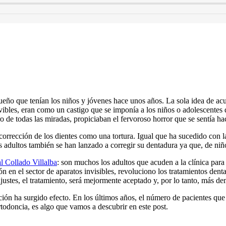
ueño que tenían los niños y jóvenes hace unos años. La sola idea de acudi
movibles, eran como un castigo que se imponía a los niños o adolescentes
o de todas las miradas, propiciaban el fervoroso horror que se sentía hac
a corrección de los dientes como una tortura. Igual que ha sucedido con 
os adultos también se han lanzado a corregir su dentadura ya que, de niñ
l Collado Villalba
: son muchos los adultos que acuden a la clínica par
en el sector de aparatos invisibles, revoluciono los tratamientos dentale
ajustes, el tratamiento, será mejormente aceptado y, por lo tanto, más 
olución ha surgido efecto. En los últimos años, el número de pacientes q
todoncia, es algo que vamos a descubrir en este post.