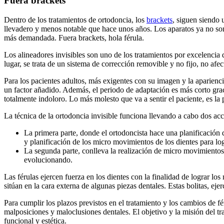
Fuera brackets
Dentro de los tratamientos de ortodoncia, los
brackets
, siguen siendo 
llevadero y menos notable que hace unos años. Los aparatos ya no son h
más demandada. Fuera brackets, hola férula.
Los alineadores invisibles son uno de los tratamientos por excelencia 
lugar, se trata de un sistema de corrección removible y no fijo, no afe
Para los pacientes adultos, más exigentes con su imagen y la apariencia
un factor añadido. Además, el periodo de adaptación es más corto graci
totalmente indoloro. Lo más molesto que va a sentir el paciente, es la
La técnica de la ortodoncia invisible funciona llevando a cabo dos acc
La primera parte, donde el ortodoncista hace una planificación d
y planificación de los micro movimientos de los dientes para lo
La segunda parte, conlleva la realización de micro movimientos 
evolucionando.
Las férulas ejercen fuerza en los dientes con la finalidad de lograr l
sitúan en la cara externa de algunas piezas dentales. Estas bolitas, ej
Para cumplir los plazos previstos en el tratamiento y los cambios de f
malposiciones y maloclusiones dentales. El objetivo y la misión del t
funcional y estética.