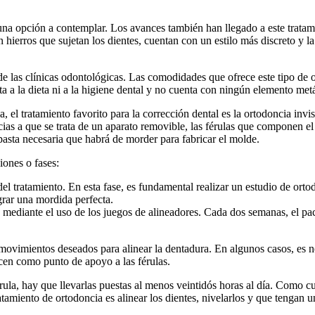
una opción a contemplar. Los avances también han llegado a este tratamie
ierros que sujetan los dientes, cuentan con un estilo más discreto y la
de las clínicas odontológicas. Las comodidades que ofrece este tipo de 
cta a la dieta ni a la higiene dental y no cuenta con ningún elemento met
, el tratamiento favorito para la corrección dental es la ortodoncia invi
as a que se trata de un aparato removible, las férulas que componen el 
 pasta necesaria que habrá de morder para fabricar el molde.
iones o fases:
el tratamiento. En esta fase, es fundamental realizar un estudio de ortod
grar una mordida perfecta.
mediante el uso de los juegos de alineadores. Cada dos semanas, el paci
os movimientos deseados para alinear la dentadura. En algunos casos, es
ercen como punto de apoyo a las férulas.
érula, hay que llevarlas puestas al menos veintidós horas al día. Como cu
ratamiento de ortodoncia es alinear los dientes, nivelarlos y que tengan