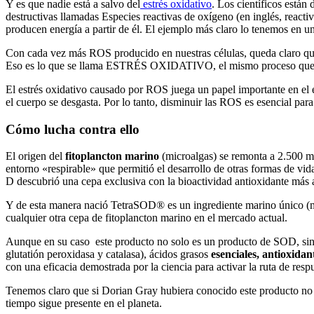
Y es que nadie está a salvo del
estrés oxidativo
. Los científicos están
destructivas llamadas Especies reactivas de oxígeno (en inglés, react
producen energía a partir de él. El ejemplo más claro lo tenemos en 
Con cada vez más ROS producido en nuestras células, queda claro que 
Eso es lo que se llama ESTRÉS OXIDATIVO, el mismo proceso qu
El estrés oxidativo causado por ROS juega un papel importante en el e
el cuerpo se desgasta. Por lo tanto, disminuir las ROS es esencial par
Cómo lucha contra ello
El origen del
fitoplancton marino
(microalgas) se remonta a 2.500 mi
entorno «respirable» que permitió el desarrollo de otras formas de vid
D descubrió una cepa exclusiva con la bioactividad antioxidante más a
Y de esta manera nació TetraSOD® es un ingrediente marino único (mi
cualquier otra cepa de fitoplancton marino en el mercado actual.
Aunque en su caso este producto no solo es un producto de SOD, sino 
glutatión peroxidasa y catalasa), ácidos grasos
esenciales, antioxidan
con una eficacia demostrada por la ciencia para activar la ruta de resp
Tenemos claro que si Dorian Gray hubiera conocido este producto no hu
tiempo sigue presente en el planeta.