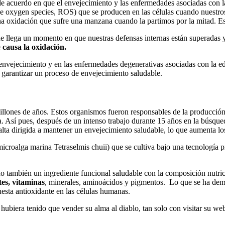
 de acuerdo en que el envejecimiento y las enfermedades asociadas con l
ive oxygen species, ROS) que se producen en las células cuando nuestro
una oxidación que sufre una manzana cuando la partimos por la mitad. Es
llega un momento en que nuestras defensas internas están superadas y 
e
causa la oxidación.
nvejecimiento y en las enfermedades degenerativas asociadas con la eda
a garantizar un proceso de envejecimiento saludable.
llones de años. Estos organismos fueron responsables de la producción
a. Así pues, después de un intenso trabajo durante 15 años en la búsqued
lta dirigida a mantener un envejecimiento saludable, lo que aumenta lo
croalga marina Tetraselmis chuii) que se cultiva bajo una tecnología
también un ingrediente funcional saludable con la composición nutrici
tes, vitaminas
, minerales, aminoácidos y pigmentos. Lo que se ha dem
uesta antioxidante en las células humanas.
biera tenido que vender su alma al diablo, tan solo con visitar su web 