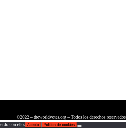
©2022 – theworldvotes.org – Todos los derechos reservados
erdo con ello.
Acepto
Politica de cookies