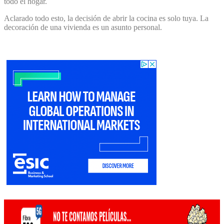
todo el hogar.
Aclarado todo esto, la decisión de abrir la cocina es solo tuya. La
decoración de una vivienda es un asunto personal.