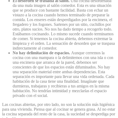
El desorden se traslada al salón.
Una cocina desordenada
da una mala imagen al salón comedor. Esta es una situación
que se produce con bastante facilidad. Basta con echar un
vistazo a la cocina cuando hemos terminado de preparar la
comida. Los enseres están desperdigados por la encimera, el
fregadero y los fogones. Sartenes por un sitio, cuchillos por
otro, platos sucios. No nos ha dado tiempo a recogerlo todo.
Estábamos cocinando. Lo mismo sucede cuando terminamos
de comer. Si tenemos la cocina abierta, debemos extremar la
limpieza y el orden. La sensación de desorden que se traspasa
indirectamente al comedor.
No hay delimitación de espacios.
Aunque cerremos la
cocina con una mampara o la delimitemos con una isla o con
una encimera que arranca de la pared, debemos ser
conscientes de que los espacios están difuminados. No hay
una separación material entre ambas dependencias. Esta
separación es importante para llevar una vida ordenada. Cada
habitación de la casa tiene una finalidad. Imagínate que
durmieras, trabajaras y recibieras a tus amigos en la misma
habitación. No tendrías intimidad y mezclarías el espacio
privado con el social.
Las cocinas abiertas, por otro lado, no son la solución más higiénica
para una vivienda. Piensa que al cocinar se genera grasa. Al no estar
la cocina separada del resto de la casa, la suciedad se desperdiga por