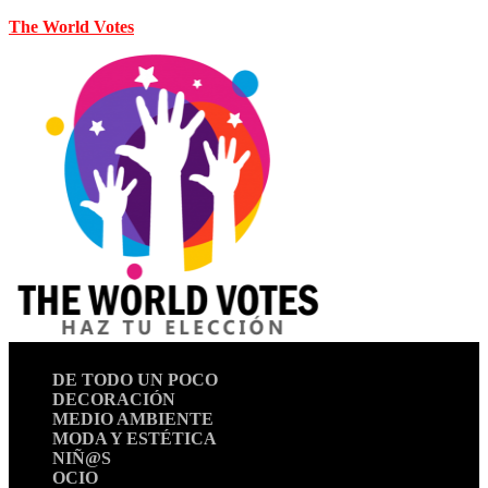
The World Votes
DE TODO UN POCO
DECORACIÓN
MEDIO AMBIENTE
MODA Y ESTÉTICA
NIÑ@S
OCIO