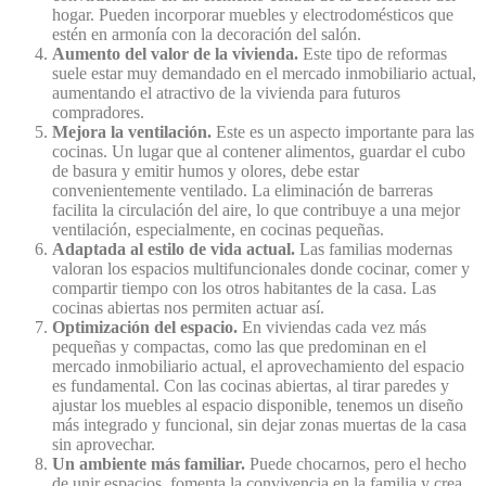
hogar. Pueden incorporar muebles y electrodomésticos que
estén en armonía con la decoración del salón.
Aumento del valor de la vivienda.
Este tipo de reformas
suele estar muy demandado en el mercado inmobiliario actual,
aumentando el atractivo de la vivienda para futuros
compradores.
Mejora la ventilación.
Este es un aspecto importante para las
cocinas. Un lugar que al contener alimentos, guardar el cubo
de basura y emitir humos y olores, debe estar
convenientemente ventilado. La eliminación de barreras
facilita la circulación del aire, lo que contribuye a una mejor
ventilación, especialmente, en cocinas pequeñas.
Adaptada al estilo de vida actual.
Las familias modernas
valoran los espacios multifuncionales donde cocinar, comer y
compartir tiempo con los otros habitantes de la casa. Las
cocinas abiertas nos permiten actuar así.
Optimización del espacio.
En viviendas cada vez más
pequeñas y compactas, como las que predominan en el
mercado inmobiliario actual, el aprovechamiento del espacio
es fundamental. Con las cocinas abiertas, al tirar paredes y
ajustar los muebles al espacio disponible, tenemos un diseño
más integrado y funcional, sin dejar zonas muertas de la casa
sin aprovechar.
Un ambiente más familiar.
Puede chocarnos, pero el hecho
de unir espacios, fomenta la convivencia en la familia y crea