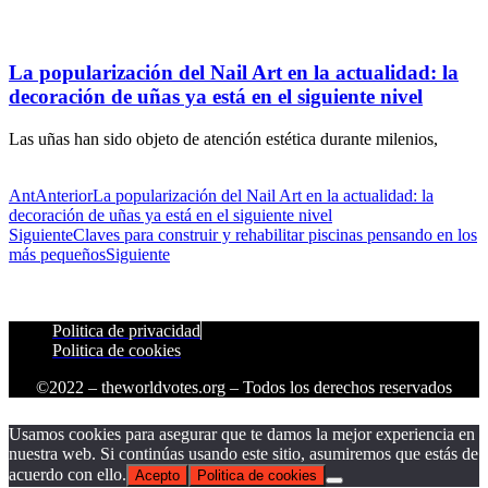
La popularización del Nail Art en la actualidad: la
decoración de uñas ya está en el siguiente nivel
Las uñas han sido objeto de atención estética durante milenios,
Ant
Anterior
La popularización del Nail Art en la actualidad: la
decoración de uñas ya está en el siguiente nivel
Siguiente
Claves para construir y rehabilitar piscinas pensando en los
más pequeños
Siguiente
Politica de privacidad
Politica de cookies
©2022 – theworldvotes.org – Todos los derechos reservados
Usamos cookies para asegurar que te damos la mejor experiencia en
nuestra web. Si continúas usando este sitio, asumiremos que estás de
acuerdo con ello.
Acepto
Politica de cookies