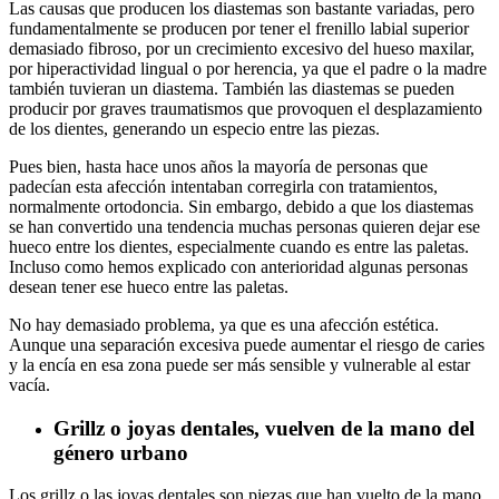
Las causas que producen los diastemas son bastante variadas, pero
fundamentalmente se producen por tener el frenillo labial superior
demasiado fibroso, por un crecimiento excesivo del hueso maxilar,
por hiperactividad lingual o por herencia, ya que el padre o la madre
también tuvieran un diastema. También las diastemas se pueden
producir por graves traumatismos que provoquen el desplazamiento
de los dientes, generando un especio entre las piezas.
Pues bien, hasta hace unos años la mayoría de personas que
padecían esta afección intentaban corregirla con tratamientos,
normalmente ortodoncia. Sin embargo, debido a que los diastemas
se han convertido una tendencia muchas personas quieren dejar ese
hueco entre los dientes, especialmente cuando es entre las paletas.
Incluso como hemos explicado con anterioridad algunas personas
desean tener ese hueco entre las paletas.
No hay demasiado problema, ya que es una afección estética.
Aunque una separación excesiva puede aumentar el riesgo de caries
y la encía en esa zona puede ser más sensible y vulnerable al estar
vacía.
Grillz o joyas dentales, vuelven de la mano del
género urbano
Los grillz o las joyas dentales son piezas que han vuelto de la mano