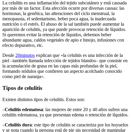
La celulitis es una inflamación del tejido subcutáneo y está causada
por más de un factor. Esta afección ocurre por diversas causas: las
hormonas, la genética, las alteraciones del ciclo menstrual, la
menopausia, el sedentarismo, beber poca agua, la inadecuada
nutrición o el estrés. El abuso de la sal también puede aumentar la
aparición de celulitis, ya que puede provocar retención de líquidos.
Si queremos evitar la retención de líquidos, debemos beber
abundante agua, caldos vegetales de apio e hinojo, infusiones con
efecto depurativo, etc.
Desde
20minutos
explican que «la celulitis es una infección de la
piel –también llamada infección de tejidos blandos– que consiste en
la acumulación de grasa en las capas más profundas de la piel,
formando nódulos que confieren un aspecto acolchado conocido
como piel de naranja».
Tipos de celulitis
Existen distintos tipos de celulitis. Estos son:
–
Celulitis edematosa
: las mujeres de entre 20 y 40 años sufren una
celulitis edematosa, ya que presentan edema o retención de líquidos.
–
Celulitis dura
: este tipo de celulitis se caracteriza por los hoyuelos
y se nota cuando la persona está de pie sin necesidad de manipular