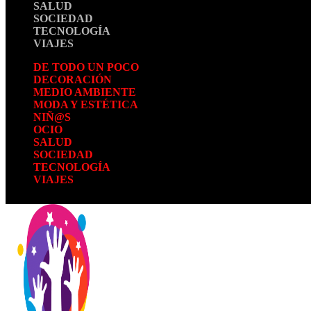
SALUD
SOCIEDAD
TECNOLOGÍA
VIAJES
DE TODO UN POCO
DECORACIÓN
MEDIO AMBIENTE
MODA Y ESTÉTICA
NIÑ@S
OCIO
SALUD
SOCIEDAD
TECNOLOGÍA
VIAJES