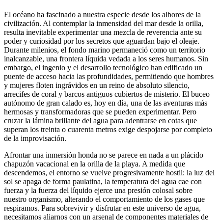
El océano ha fascinado a nuestra especie desde los albores de la
civilización. Al contemplar la inmensidad del mar desde la orilla,
resulta inevitable experimentar una mezcla de reverencia ante su
poder y curiosidad por los secretos que aguardan bajo el oleaje.
Durante milenios, el fondo marino permaneció como un territorio
inalcanzable, una frontera líquida vedada a los seres humanos. Sin
embargo, el ingenio y el desarrollo tecnológico han edificado un
puente de acceso hacia las profundidades, permitiendo que hombres
y mujeres floten ingrávidos en un reino de absoluto silencio,
arrecifes de coral y barcos antiguos cubiertos de misterio. El buceo
autónomo de gran calado es, hoy en día, una de las aventuras más
hermosas y transformadoras que se pueden experimentar. Pero
cruzar la lámina brillante del agua para adentrarse en cotas que
superan los treinta o cuarenta metros exige despojarse por completo
de la improvisación.
Afrontar una inmersión honda no se parece en nada a un plácido
chapuzón vacacional en la orilla de la playa. A medida que
descendemos, el entorno se vuelve progresivamente hostil: la luz del
sol se apaga de forma paulatina, la temperatura del agua cae con
fuerza y la fuerza del líquido ejerce una presión colosal sobre
nuestro organismo, alterando el comportamiento de los gases que
respiramos. Para sobrevivir y disfrutar en este universo de agua,
necesitamos aliarnos con un arsenal de componentes materiales de