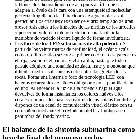
faldones de silicona líquida de alta pureza táctil que se
adapten al óvalo de la cara con una estanqueidad molecular
perfecta, impidiendo las filtraciones de agua molestas al
gesticular. Los cristales deben ser de vidrio templado de gran
grosor resistentes a los impactos de las piedras de los arrecifes
y poseer un volumen interno reducido para facilitar la
maniobra de vaciado si entra líquido de forma involuntaria.
Los focos de luz LED submarinos de alta potencia:
A
partir de los veinte metros de profundidad, el océano actúa
como un filtro óptico severo: el primer color en desaparecer es
el rojo, seguido del naranja y el amarillo, hasta que todo el
paisaje adquiere una tonalidad azulada, mate y monótona que
dificulta medir las distancias o descubrir las grietas de las
rocas. Portar una linterna o foco de tecnología LED con
baterías recargables de litio es obligatorio en la plantilla de tu
equipo. Al encender la luz de alta potencia bajo el agua,
devuelves de forma instantánea los colores nativos a los
corales, iluminas los pasillos oscuros de los barcos hundidos y
dispones de un canal de comunicación visual elástico con tu
compañero mediante el movimiento del haz luminoso en la
penumbra del fondo marino.
El balance de la sintonía submarina como
broche final del progreso en las