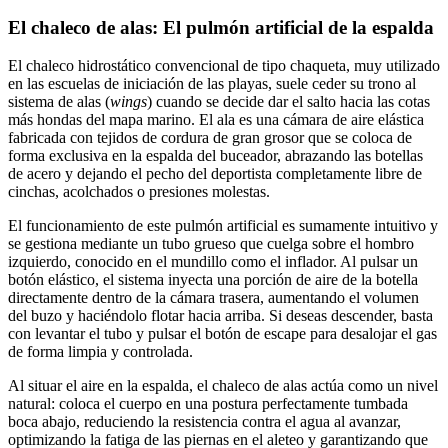
El chaleco de alas: El pulmón artificial de la espalda
El chaleco hidrostático convencional de tipo chaqueta, muy utilizado
en las escuelas de iniciación de las playas, suele ceder su trono al
sistema de alas (
wings
) cuando se decide dar el salto hacia las cotas
más hondas del mapa marino. El ala es una cámara de aire elástica
fabricada con tejidos de cordura de gran grosor que se coloca de
forma exclusiva en la espalda del buceador, abrazando las botellas
de acero y dejando el pecho del deportista completamente libre de
cinchas, acolchados o presiones molestas.
El funcionamiento de este pulmón artificial es sumamente intuitivo y
se gestiona mediante un tubo grueso que cuelga sobre el hombro
izquierdo, conocido en el mundillo como el inflador. Al pulsar un
botón elástico, el sistema inyecta una porción de aire de la botella
directamente dentro de la cámara trasera, aumentando el volumen
del buzo y haciéndolo flotar hacia arriba. Si deseas descender, basta
con levantar el tubo y pulsar el botón de escape para desalojar el gas
de forma limpia y controlada.
Al situar el aire en la espalda, el chaleco de alas actúa como un nivel
natural: coloca el cuerpo en una postura perfectamente tumbada
boca abajo, reduciendo la resistencia contra el agua al avanzar,
optimizando la fatiga de las piernas en el aleteo y garantizando que