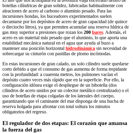
El aire que nos acompaña en la aventura viaja encerrado dentro de
botellas cilíndricas de gran solidez, fabricadas habitualmente con
aleaciones de acero al carbono o aluminio pesado. Para las
incursiones hondas, los buceadores experimentados suelen
decantarse por los depósitos de acero de gran capacidad (de quince
o dieciocho litros), ya que permiten acumular una reserva hídrica de
gas muy superior a presiones que rozan los
200
bares
. Además, el
acero es un material más pesado que el aluminio, lo que aporta una
estabilidad mecánica natural en el agua que ayuda al buzo a
mantener una posición horizontal
hidrodinámica
sin necesidad de
sobrecargar su cinturón con pastillas de plomo incómodas.
En estas incursiones de gran calado, un solo cilindro suele quedarse
corto debido a que el consumo de gas aumenta de forma trepidante
con la profundidad: a cuarenta metros, los pulmones vacían el
depósito cuatro veces más rápido que en la superficie. Por ello, la
configuración idónea exige el despliegue de un bibotella (dos
cilindros de acero unidos por un colector metálico centralizado) o el
uso de botellas de etapa colgadas de los laterales del cuerpo,
garantizando que el caminante del mar disponga de una hucha de
reserva holgada para afrontar con total soltura los minutos
obligatorios del regreso.
El regulador de dos etapas: El corazón que amansa
la fuerza del gas