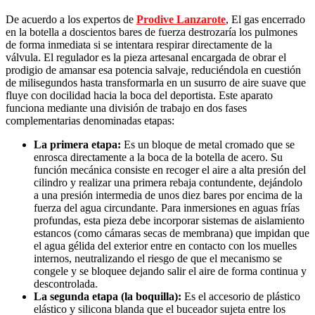
De acuerdo a los expertos de
Prodive Lanzarote
, El gas encerrado
en la botella a doscientos bares de fuerza destrozaría los pulmones
de forma inmediata si se intentara respirar directamente de la
válvula. El regulador es la pieza artesanal encargada de obrar el
prodigio de amansar esa potencia salvaje, reduciéndola en cuestión
de milisegundos hasta transformarla en un susurro de aire suave que
fluye con docilidad hacia la boca del deportista. Este aparato
funciona mediante una división de trabajo en dos fases
complementarias denominadas etapas:
La primera etapa:
Es un bloque de metal cromado que se
enrosca directamente a la boca de la botella de acero. Su
función mecánica consiste en recoger el aire a alta presión del
cilindro y realizar una primera rebaja contundente, dejándolo
a una presión intermedia de unos diez bares por encima de la
fuerza del agua circundante. Para inmersiones en aguas frías
profundas, esta pieza debe incorporar sistemas de aislamiento
estancos (como cámaras secas de membrana) que impidan que
el agua gélida del exterior entre en contacto con los muelles
internos, neutralizando el riesgo de que el mecanismo se
congele y se bloquee dejando salir el aire de forma continua y
descontrolada.
La segunda etapa (la boquilla):
Es el accesorio de plástico
elástico y silicona blanda que el buceador sujeta entre los