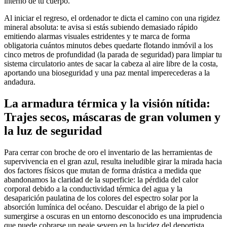
interno de tu cuerpo.
Al iniciar el regreso, el ordenador te dicta el camino con una rigidez
mineral absoluta: te avisa si estás subiendo demasiado rápido
emitiendo alarmas visuales estridentes y te marca de forma
obligatoria cuántos minutos debes quedarte flotando inmóvil a los
cinco metros de profundidad (la parada de seguridad) para limpiar tu
sistema circulatorio antes de sacar la cabeza al aire libre de la costa,
aportando una bioseguridad y una paz mental imperecederas a la
andadura.
La armadura térmica y la visión nítida:
Trajes secos, máscaras de gran volumen y
la luz de seguridad
Para cerrar con broche de oro el inventario de las herramientas de
supervivencia en el gran azul, resulta ineludible girar la mirada hacia
dos factores físicos que mutan de forma drástica a medida que
abandonamos la claridad de la superficie: la pérdida del calor
corporal debido a la conductividad térmica del agua y la
desaparición paulatina de los colores del espectro solar por la
absorción lumínica del océano. Descuidar el abrigo de la piel o
sumergirse a oscuras en un entorno desconocido es una imprudencia
que puede cobrarse un peaje severo en la lucidez del deportista.