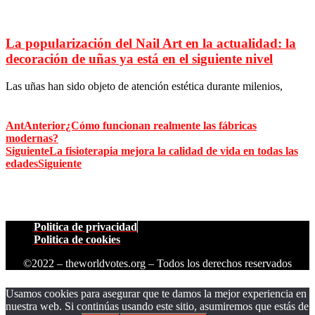
La popularización del Nail Art en la actualidad: la
decoración de uñas ya está en el siguiente nivel
Las uñas han sido objeto de atención estética durante milenios,
Ant
Anterior
¿Cómo funcionan realmente las fábricas
modernas?
Siguiente
La fisioterapia mejora la calidad de vida en todas las
edades
Siguiente
Politica de privacidad
Politica de cookies
©2022 – theworldvotes.org – Todos los derechos reservados
Usamos cookies para asegurar que te damos la mejor experiencia en
nuestra web. Si continúas usando este sitio, asumiremos que estás de