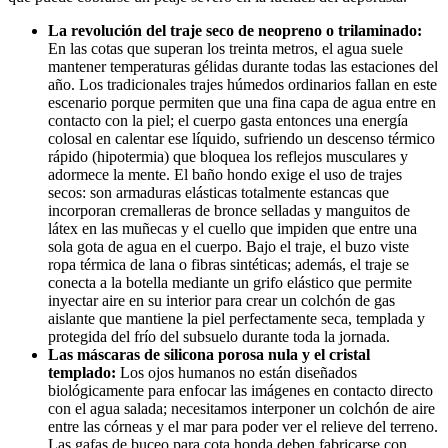
La revolución del traje seco de neopreno o trilaminado:
En las cotas que superan los treinta metros, el agua suele
mantener temperaturas gélidas durante todas las estaciones del
año. Los tradicionales trajes húmedos ordinarios fallan en este
escenario porque permiten que una fina capa de agua entre en
contacto con la piel; el cuerpo gasta entonces una energía
colosal en calentar ese líquido, sufriendo un descenso térmico
rápido (hipotermia) que bloquea los reflejos musculares y
adormece la mente. El baño hondo exige el uso de trajes
secos: son armaduras elásticas totalmente estancas que
incorporan cremalleras de bronce selladas y manguitos de
látex en las muñecas y el cuello que impiden que entre una
sola gota de agua en el cuerpo. Bajo el traje, el buzo viste
ropa térmica de lana o fibras sintéticas; además, el traje se
conecta a la botella mediante un grifo elástico que permite
inyectar aire en su interior para crear un colchón de gas
aislante que mantiene la piel perfectamente seca, templada y
protegida del frío del subsuelo durante toda la jornada.
Las máscaras de silicona porosa nula y el cristal
templado:
Los ojos humanos no están diseñados
biológicamente para enfocar las imágenes en contacto directo
con el agua salada; necesitamos interponer un colchón de aire
entre las córneas y el mar para poder ver el relieve del terreno.
Las gafas de buceo para cota honda deben fabricarse con