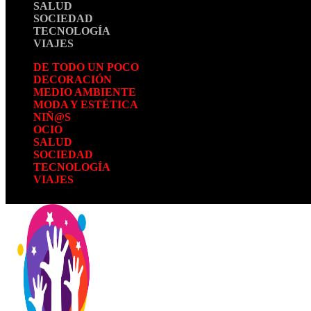
SALUD
SOCIEDAD
TECNOLOGÍA
VIAJES
DE TODO UN POCO
DECORACIÓN
MEDIO AMBIENTE
MODA Y ESTÉTICA
NIÑ@S
OCIO
SALUD
SOCIEDAD
TECNOLOGÍA
VIAJES