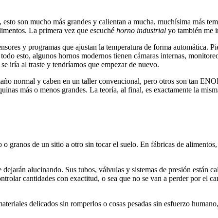
, esto son mucho más grandes y calientan a mucha, muchísima más tempe
s alimentos. La primera vez que escuché
horno industrial
yo también me i
sensores y programas que ajustan la temperatura de forma automática. P
r todo esto, algunos hornos modernos tienen cámaras internas, monitoreo
 se iría al traste y tendríamos que empezar de nuevo.
 normal y caben en un taller convencional, pero otros son tan ENORM
uinas más o menos grandes. La teoría, al final, es exactamente la mism
o granos de un sitio a otro sin tocar el suelo. En fábricas de alimento
dejarán alucinando. Sus tubos, válvulas y sistemas de presión están ca
ntrolar cantidades con exactitud, o sea que no se van a perder por el c
riales delicados sin romperlos o cosas pesadas sin esfuerzo humano, y 