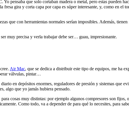
. Yo pensaba que solo cortaban madera o metal, pero estas pueden hace
a fresa gira y corta capa por capa es súper interesante, y, como en el 
ezas que con herramientas normales serían imposibles. Además, tienen si
 ser muy precisa y verla trabajar debe ser… guau, impresionante.
 cree.
Air Mac
, que se dedica a distribuir este tipo de equipos, me ha e
erar válvulas, pintar…
 a diario en depósitos enormes, reguladores de presión y sistemas que ev
tes, algo que yo jamás hubiera pensado.
ara cosas muy distintas: por ejemplo algunos compresores son fijos, otr
camente. Como todo, va a depender de para qué lo necesites, para saber 