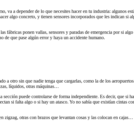
o, va a depender de lo que necesites hacer en tu industria: algunos est
acer algo concreto, y tienen sensores incorporados que les indican si 
 las fábricas ponen vallas, sensores y paradas de emergencia por si algo
echo de que pase algún error y haya un accidente humano.
ado a otro sin que nadie tenga que cargarlas, como la de los aeropuert
iezas, líquidos, otras máquinas…
ección puede controlarse de forma independiente. Es decir, que si hay 
tan si falta algo o si hay un atasco. Yo no sabía que existían cintas c
 en zigzag, otras con brazos que levantan cosas y las colocan en cajas…