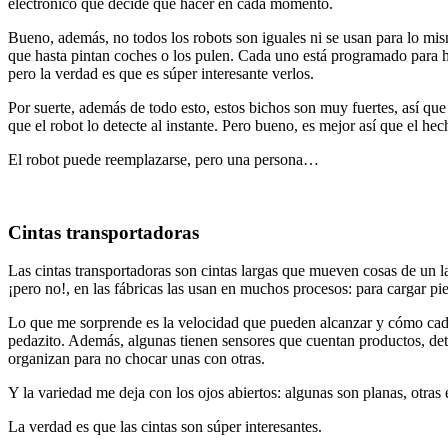
electrónico que decide qué hacer en cada momento.
Bueno, además, no todos los robots son iguales ni se usan para lo mism
que hasta pintan coches o los pulen. Cada uno está programado para h
pero la verdad es que es súper interesante verlos.
Por suerte, además de todo esto, estos bichos son muy fuertes, así que
que el robot lo detecte al instante. Pero bueno, es mejor así que el h
El robot puede reemplazarse, pero una persona…
Cintas transportadoras
Las cintas transportadoras son cintas largas que mueven cosas de un l
¡pero no!, en las fábricas las usan en muchos procesos: para cargar p
Lo que me sorprende es la velocidad que pueden alcanzar y cómo cada s
pedazito. Además, algunas tienen sensores que cuentan productos, detec
organizan para no chocar unas con otras.
Y la variedad me deja con los ojos abiertos: algunas son planas, otras
La verdad es que las cintas son súper interesantes.