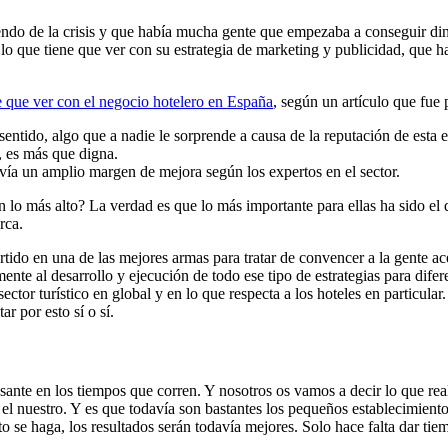
endo de la crisis y que había mucha gente que empezaba a conseguir di
 lo que tiene que ver con su estrategia de marketing y publicidad, que h
e que ver con el negocio hotelero en España
, según un artículo que fue
 sentido, algo que a nadie le sorprende a causa de la reputación de esta 
, es más que digna.
vía un amplio margen de mejora según los expertos en el sector.
lo más alto? La verdad es que lo más importante para ellas ha sido el d
arca.
rtido en una de las mejores armas para tratar de convencer a la gente ac
ente al desarrollo y ejecución de todo ese tipo de estrategias para dife
 sector turístico en global y en lo que respecta a los hoteles en particula
ar por esto sí o sí.
esante en los tiempos que corren. Y nosotros os vamos a decir lo que r
 el nuestro. Y es que todavía son bastantes los pequeños establecimient
o se haga, los resultados serán todavía mejores. Solo hace falta dar tie