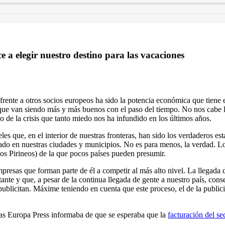
e a elegir nuestro destino para las vacaciones
rente a otros socios europeos ha sido la potencia económica que tiene el
 y que van siendo más y más buenos con el paso del tiempo. No nos cab
do de la crisis que tanto miedo nos ha infundido en los últimos años.
eles que, en el interior de nuestras fronteras, han sido los verdaderos es
do en nuestras ciudades y municipios. No es para menos, la verdad. Lo 
 los Pirineos) de la que pocos países pueden presumir.
mpresas que forman parte de él a competir al más alto nivel. La llegada d
nte y que, a pesar de la continua llegada de gente a nuestro país, cons
publicitan. Máxime teniendo en cuenta que este proceso, el de la public
cias Europa Press informaba de que se esperaba que la
facturación del se