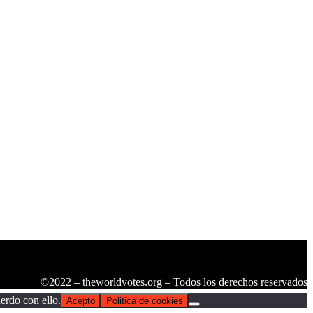
©2022 – theworldvotes.org – Todos los derechos reservados
erdo con ello.
Acepto
Politica de cookies