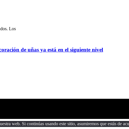
ados. Los
oración de uñas ya está en el siguiente nivel
estra web. Si continúas usando este sitio, asumiremos que estás de acu