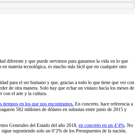
ad diferente y que puede servirnos para ganarnos la vida en lo que
n en materia tecnológica, es mucho más fácil que en cualquier otro
idad para el ser humano y que, gracias a todo lo que tiene que ver con
ceder de otra manera. Solo hay que echar un vistazo hacia los meses de
con el arte y la cultura.
los tiempos en los que nos encontramos.
En concreto, hace referencia a
e pagaron 582 millones de dólares en subastas entre junio de 2015 y
uestos Generales del Estado del año 2018,
en concreto en un 4’4%
. No
o sigue suponiendo solo un 0’2% de los Presupuestos de la nación.