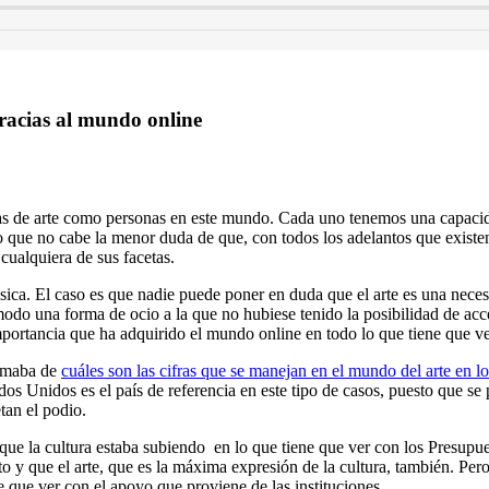
racias al mundo online
rmas de arte como personas en este mundo. Cada uno tenemos una capacid
o que no cabe la menor duda de que, con todos los adelantos que existe
 cualquiera de sus facetas.
úsica. El caso es que nadie puede poner en duda que el arte es una neces
modo una forma de ocio a la que no hubiese tenido la posibilidad de ac
ortancia que ha adquirido el mundo online en todo lo que tiene que ver 
ormaba de
cuáles son las cifras que se manejan en el mundo del arte en 
dos Unidos es el país de referencia en este tipo de casos, puesto que s
tan el podio.
de que la cultura estaba subiendo en lo que tiene que ver con los Presup
 y que el arte, que es la máxima expresión de la cultura, también. Per
 que ver con el apoyo que proviene de las instituciones.