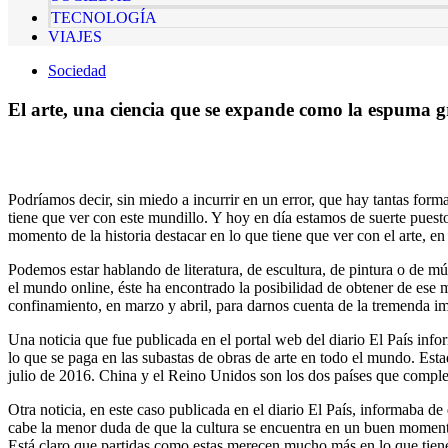
TECNOLOGÍA
VIAJES
Sociedad
El arte, una ciencia que se expande como la espuma g
Podríamos decir, sin miedo a incurrir en un error, que hay tantas fo
tiene que ver con este mundillo. Y hoy en día estamos de suerte puest
momento de la historia destacar en lo que tiene que ver con el arte, en
Podemos estar hablando de literatura, de escultura, de pintura o de m
el mundo online, éste ha encontrado la posibilidad de obtener de ese 
confinamiento, en marzo y abril, para darnos cuenta de la tremenda imp
Una noticia que fue publicada en el portal web del diario El País inf
lo que se paga en las subastas de obras de arte en todo el mundo. Esta
julio de 2016. China y el Reino Unidos son los dos países que comple
Otra noticia, en este caso publicada en el diario El País, informaba 
cabe la menor duda de que la cultura se encuentra en un buen momento
Está claro que partidas como estas merecen mucho más en lo que tiene