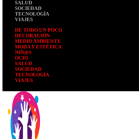
SALUD
SOCIEDAD
TECNOLOGÍA
VIAJES
DE TODO UN POCO
DECORACIÓN
MEDIO AMBIENTE
MODA Y ESTÉTICA
NIÑ@S
OCIO
SALUD
SOCIEDAD
TECNOLOGÍA
VIAJES