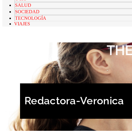
SALUD
SOCIEDAD
TECNOLOGÍA
VIAJES
TH
Redactora-Veronica