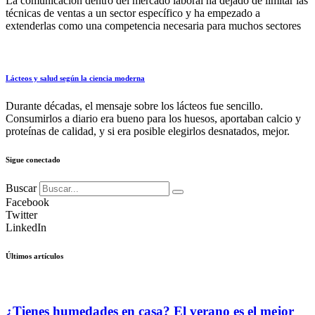
La comunicación dentro del mercado laboral ha dejado de limitar las
técnicas de ventas a un sector específico y ha empezado a
extenderlas como una competencia necesaria para muchos sectores
Lácteos y salud según la ciencia moderna
Durante décadas, el mensaje sobre los lácteos fue sencillo.
Consumirlos a diario era bueno para los huesos, aportaban calcio y
proteínas de calidad, y si era posible elegirlos desnatados, mejor.
Sigue conectado
Buscar
Facebook
Twitter
LinkedIn
Últimos artículos
¿Tienes humedades en casa? El verano es el mejor