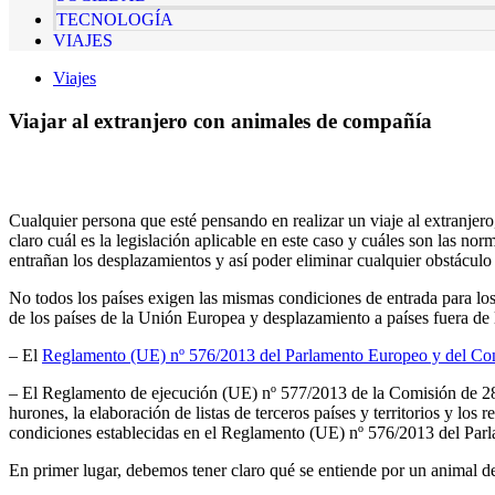
TECNOLOGÍA
VIAJES
Viajes
Viajar al extranjero con animales de compañía
Cualquier persona que esté pensando en realizar un viaje al extranjer
claro cuál es la legislación aplicable en este caso y cuáles son las no
entrañan los desplazamientos y así poder eliminar cualquier obstáculo
No todos los países exigen las mismas condiciones de entrada para l
de los países de la Unión Europea y desplazamiento a países fuera de
– El
Reglamento (UE) nº 576/2013 del Parlamento Europeo y del Con
– El Reglamento de ejecución (UE) nº 577/2013 de la Comisión de 28 d
hurones, la elaboración de listas de terceros países y territorios y los
condiciones establecidas en el Reglamento (UE) nº 576/2013 del Pa
En primer lugar, debemos tener claro qué se entiende por un animal 