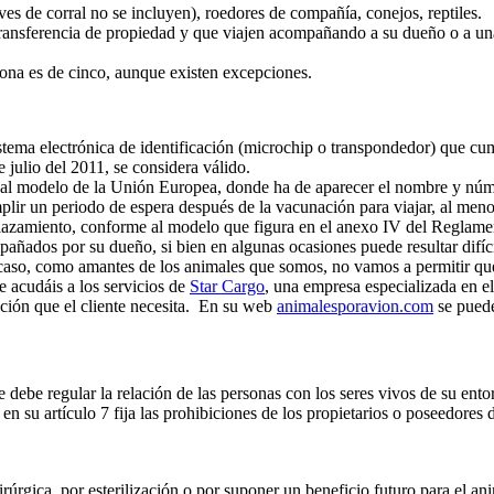
es de corral no se incluyen), roedores de compañía, conejos, reptiles.
 transferencia de propiedad y que viajen acompañando a su dueño o a un
ona es de cinco, aunque existen excepciones.
istema electrónica de identificación (microchip o transpondedor) que c
de julio del 2011, se considera válido.
e al modelo de la Unión Europea, donde ha de aparecer el nombre y núm
umplir un periodo de espera después de la vacunación para viajar, al me
splazamiento, conforme al modelo que figura en el anexo IV del Regla
ñados por su dueño, si bien en algunas ocasiones puede resultar difíci
 caso, como amantes de los animales que somos, no vamos a permitir que
e acudáis a los servicios de
Star Cargo
, una empresa especializada en el
ación que el cliente necesita. En su web
animalesporavion.com
se puede
 debe regular la relación de las personas con los seres vivos de su en
n su artículo 7 fija las prohibiciones de los propietarios o poseedores
úrgica, por esterilización o por suponer un beneficio futuro para el ani