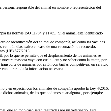
a persona responsable del animal en nombre o representación del
umpla las normas ISO 11784 y 11785. Si el animal está identificado
ero de identificación del animal de compañía, así como las vacunas
nos veintiún días, salvo en caso de una vacunación de recuerdo.
mento (UE) 577/2013.
l, por lo que se permite que el desplazamiento de los animales se
 nuestra mascota vaya con cualquiera y no saber como la tratan, por
 transporte de animales por avión con tarifas competitivas, un servicio
 encontrar toda la información necesaria.
torno y en especial con los animales de compañía aprobó la Ley 4/2016,
 de dichos animales, de las que podemos citar algunas, por ejemplo:
mal, que en todo caso serán realizadas por un veterinario. Esta