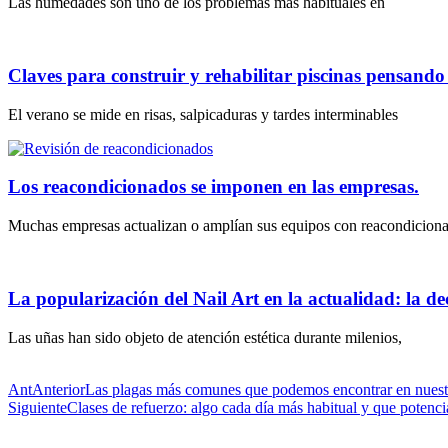
Las humedades son uno de los problemas más habituales en
Claves para construir y rehabilitar piscinas pensand
El verano se mide en risas, salpicaduras y tardes interminables
Los reacondicionados se imponen en las empresas.
Muchas empresas actualizan o amplían sus equipos con reacondicion
La popularización del Nail Art en la actualidad: la dec
Las uñas han sido objeto de atención estética durante milenios,
Ant
Anterior
Las plagas más comunes que podemos encontrar en nuestr
Siguiente
Clases de refuerzo: algo cada día más habitual y que potencia