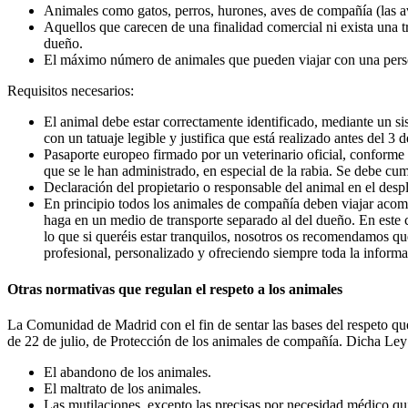
Animales como gatos, perros, hurones, aves de compañía (las av
Aquellos que carecen de una finalidad comercial ni exista una
dueño.
El máximo número de animales que pueden viajar con una pers
Requisitos necesarios:
El animal debe estar correctamente identificado, mediante un s
con un tatuaje legible y justifica que está realizado antes del 3 
Pasaporte europeo firmado por un veterinario oficial, conform
que se le han administrado, en especial de la rabia. Se debe c
Declaración del propietario o responsable del animal en el de
En principio todos los animales de compañía deben viajar acompa
haga en un medio de transporte separado al del dueño. En este
lo que si queréis estar tranquilos, nosotros os recomendamos qu
profesional, personalizado y ofreciendo siempre toda la inform
Otras normativas que regulan el respeto a los animales
La Comunidad de Madrid con el fin de sentar las bases del respeto que
de 22 de julio, de Protección de los animales de compañía. Dicha Ley e
El abandono de los animales.
El maltrato de los animales.
Las mutilaciones, excepto las precisas por necesidad médico quir