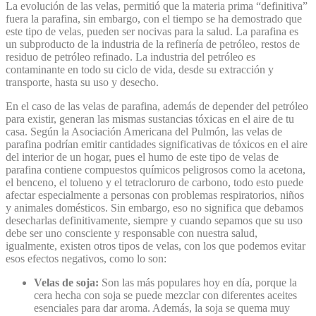
La evolución de las velas, permitió que la materia prima “definitiva”
fuera la parafina, sin embargo, con el tiempo se ha demostrado que
este tipo de velas, pueden ser nocivas para la salud. La parafina es
un subproducto de la industria de la refinería de petróleo, restos de
residuo de petróleo refinado. La industria del petróleo es
contaminante en todo su ciclo de vida, desde su extracción y
transporte, hasta su uso y desecho.
En el caso de las velas de parafina, además de depender del petróleo
para existir, generan las mismas sustancias tóxicas en el aire de tu
casa. Según la Asociación Americana del Pulmón, las velas de
parafina podrían emitir cantidades significativas de tóxicos en el aire
del interior de un hogar, pues el humo de este tipo de velas de
parafina contiene compuestos químicos peligrosos como la acetona,
el benceno, el tolueno y el tetracloruro de carbono, todo esto puede
afectar especialmente a personas con problemas respiratorios, niños
y animales domésticos. Sin embargo, eso no significa que debamos
desecharlas definitivamente, siempre y cuando sepamos que su uso
debe ser uno consciente y responsable con nuestra salud,
igualmente, existen otros tipos de velas, con los que podemos evitar
esos efectos negativos, como lo son:
Velas de soja:
Son las más populares hoy en día, porque la
cera hecha con soja se puede mezclar con diferentes aceites
esenciales para dar aroma. Además, la soja se quema muy