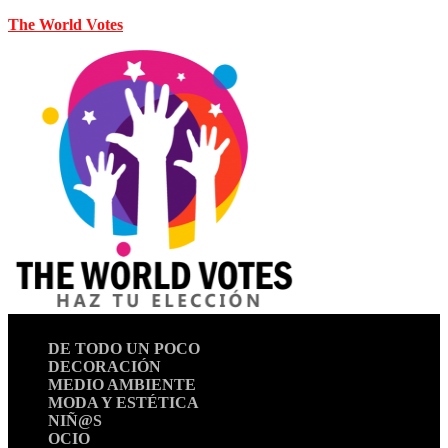
The World Votes
DE TODO UN POCO
DECORACIÓN
MEDIO AMBIENTE
MODA Y ESTÉTICA
NIÑ@S
OCIO