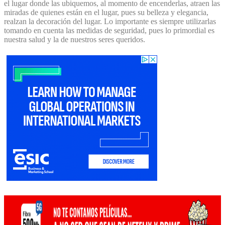
el lugar donde las ubiquemos, al momento de encenderlas, atraen las
miradas de quienes están en el lugar, pues su belleza y elegancia,
realzan la decoración del lugar. Lo importante es siempre utilizarlas
tomando en cuenta las medidas de seguridad, pues lo primordial es
nuestra salud y la de nuestros seres queridos.