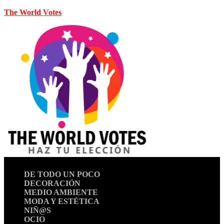
The World Votes
DE TODO UN POCO
DECORACIÓN
MEDIO AMBIENTE
MODA Y ESTÉTICA
NIÑ@S
OCIO