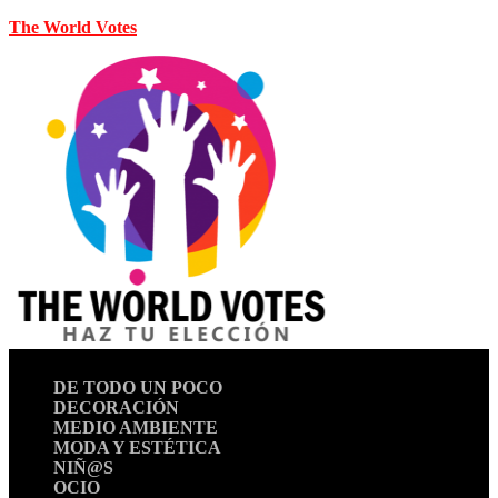
The World Votes
DE TODO UN POCO
DECORACIÓN
MEDIO AMBIENTE
MODA Y ESTÉTICA
NIÑ@S
OCIO