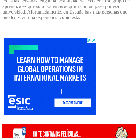
todas las personas tengan la posibilidad de acceder a ese grupo de
aprendizajes que solo podemos adquirir con un paso por esa
universidad. Afortunadamente, en España hay más personas que
pueden vivir una experiencia como esta.