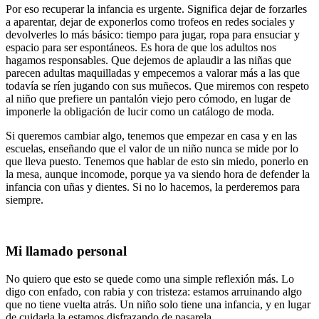
Por eso recuperar la infancia es urgente. Significa dejar de forzarles
a aparentar, dejar de exponerlos como trofeos en redes sociales y
devolverles lo más básico: tiempo para jugar, ropa para ensuciar y
espacio para ser espontáneos. Es hora de que los adultos nos
hagamos responsables. Que dejemos de aplaudir a las niñas que
parecen adultas maquilladas y empecemos a valorar más a las que
todavía se ríen jugando con sus muñecos. Que miremos con respeto
al niño que prefiere un pantalón viejo pero cómodo, en lugar de
imponerle la obligación de lucir como un catálogo de moda.
Si queremos cambiar algo, tenemos que empezar en casa y en las
escuelas, enseñando que el valor de un niño nunca se mide por lo
que lleva puesto. Tenemos que hablar de esto sin miedo, ponerlo en
la mesa, aunque incomode, porque ya va siendo hora de defender la
infancia con uñas y dientes. Si no lo hacemos, la perderemos para
siempre.
Mi llamado personal
No quiero que esto se quede como una simple reflexión más. Lo
digo con enfado, con rabia y con tristeza: estamos arruinando algo
que no tiene vuelta atrás. Un niño solo tiene una infancia, y en lugar
de cuidarla la estamos disfrazando de pasarela.