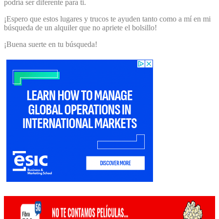
podría ser diferente para ti.
¡Espero que estos lugares y trucos te ayuden tanto como a mí en mi
búsqueda de un alquiler que no apriete el bolsillo!
¡Buena suerte en tu búsqueda!