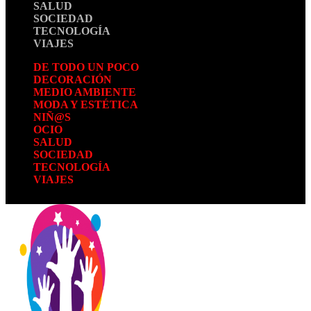
SALUD
SOCIEDAD
TECNOLOGÍA
VIAJES
DE TODO UN POCO
DECORACIÓN
MEDIO AMBIENTE
MODA Y ESTÉTICA
NIÑ@S
OCIO
SALUD
SOCIEDAD
TECNOLOGÍA
VIAJES