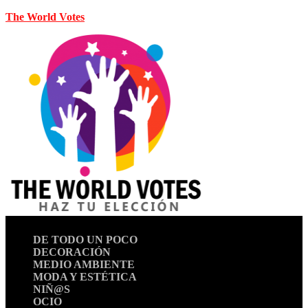
The World Votes
DE TODO UN POCO
DECORACIÓN
MEDIO AMBIENTE
MODA Y ESTÉTICA
NIÑ@S
OCIO