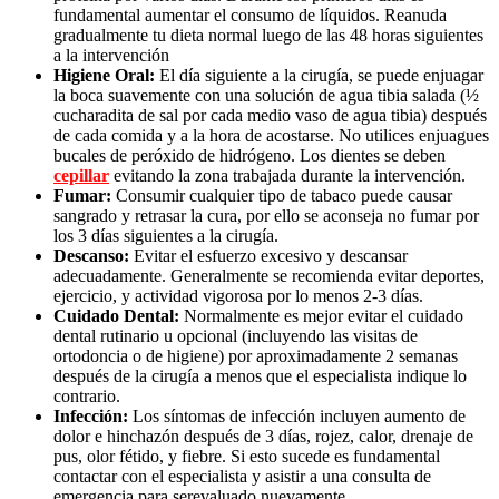
fundamental aumentar el consumo de líquidos. Reanuda
gradualmente tu dieta normal luego de las 48 horas siguientes
a la intervención
Higiene Oral:
El día siguiente a la cirugía, se puede enjuagar
la boca suavemente con una solución de agua tibia salada (½
cucharadita de sal por cada medio vaso de agua tibia) después
de cada comida y a la hora de acostarse. No utilices enjuagues
bucales de peróxido de hidrógeno. Los dientes se deben
cepillar
evitando la zona trabajada durante la intervención.
Fumar:
Consumir cualquier tipo de tabaco puede causar
sangrado y retrasar la cura, por ello se aconseja no fumar por
los 3 días siguientes a la cirugía.
Descanso:
Evitar el esfuerzo excesivo y descansar
adecuadamente. Generalmente se recomienda evitar deportes,
ejercicio, y actividad vigorosa por lo menos 2-3 días.
Cuidado Dental:
Normalmente es mejor evitar el cuidado
dental rutinario u opcional (incluyendo las visitas de
ortodoncia o de higiene) por aproximadamente 2 semanas
después de la cirugía a menos que el especialista indique lo
contrario.
Infección:
Los síntomas de infección incluyen aumento de
dolor e hinchazón después de 3 días, rojez, calor, drenaje de
pus, olor fétido, y fiebre. Si esto sucede es fundamental
contactar con el especialista y asistir a una consulta de
emergencia para serevaluado nuevamente.