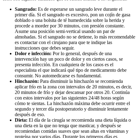
Sangrado:
Es de esperarse un sangrado leve durante el
primer día. Si el sangrado es excesivo, pon un cojín de gasa
doblado o una bolsita de té humedecida sobre la herida y
procede a morder por 30 minutos, con presión constante.
Asume una posición semi-vertical usando un par de
almohadas. Si el sangrado no se detiene, lo más recomendable
es contactar con el cirujano para que te indique las
instrucciones que debes seguir.
Dolor e infección:
Por lo general, después de una
intervención hay un poco de dolor y en ciertos casos, se
presenta infección. En cualquiera de los casos es el
especialista el que indicará qué tipo de medicamento debe
consumir. No automedicarse es fundamental.
Hinchazón:
Para disminuir la hinchazón se recomienda
aplicar frío en la zona con intervalos de 20 minutos, es decir,
20 minutos de frío y dejar descansar por otros 20. Continúa
con estos intervalos por las siguientes 24/48 horas según
cómo te sientas. La hinchazón máxima debe ocurrir entre el
segundo y tercer día postoperatorio y disminuir lentamente
después de eso.
Dieta:
El día de la cirugía se recomienda una dieta líquida o
una dieta en la que no tenga que masticar, y después se
recomiendan comidas suaves que sean altas en vitaminas y
proteína por varios días. Durante los primeros días es