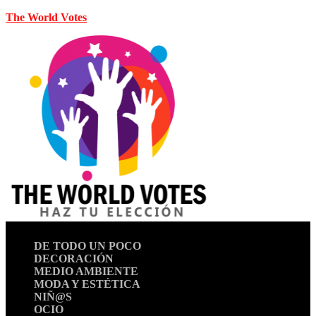
The World Votes
DE TODO UN POCO
DECORACIÓN
MEDIO AMBIENTE
MODA Y ESTÉTICA
NIÑ@S
OCIO