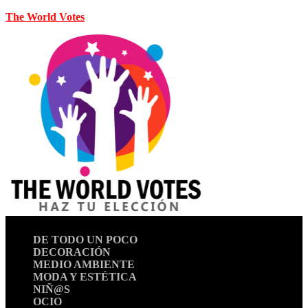
The World Votes
DE TODO UN POCO
DECORACIÓN
MEDIO AMBIENTE
MODA Y ESTÉTICA
NIÑ@S
OCIO