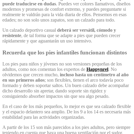
puede traducirse en dudas
. Puedes ver colores llamativos, diseños
modernos y promesas de confort extremo, y puedes preguntarte si
realmente te valdrán para la vida diaria de ellos. Pensemos en esas
edades; no son solo unos zapatos, son un calzado para todo.
Un calzado deportivo casual
deberá ser versátil, cómodo y
resistente
, de tal forma que se adapte a pies que pueden crecer
rápidamente y que aguantarán un uso intensivo.
Recuerda que los pies infantiles funcionan distintos
Los pies para niños y jóvenes no son versiones pequeñas de los
adultos, como nos comentan los expertos de
Happynrel
. No
olvidemos que crecen mucho,
incluso hasta un centímetro al año
en sus primeros años
; son flexibles, tienen el arco todavía poco
formado y deben soportar saltos. Un buen calzado debe acompañar
dicho desarrollo sin apretar, dando soporte sin rigidez y
consiguiendo absorber impactos sin que sea algo pesado.
En el caso de los más pequeños, lo mejor es que sea calzado flexible
y el espacio delantero sea amplio. De los 9 a los 14 es necesaria más
estabilidad para las actividades organizadas.
A partir de los 15 son más parecidos a los pies adultos, pero siempre
teniendo en cuenta que haya una buena ventilación por el sudor.