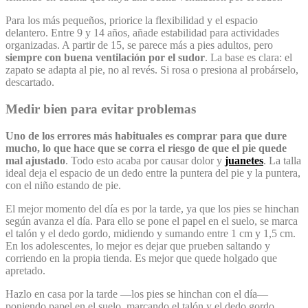
Para los más pequeños, priorice la flexibilidad y el espacio
delantero. Entre 9 y 14 años, añade estabilidad para actividades
organizadas. A partir de 15, se parece más a pies adultos, pero
siempre con buena ventilación por el sudor
. La base es clara: el
zapato se adapta al pie, no al revés. Si rosa o presiona al probárselo,
descartado.
Medir bien para evitar problemas
Uno de los errores más habituales es comprar para que dure
mucho, lo que hace que se corra el riesgo de que el pie quede
mal ajustado
. Todo esto acaba por causar dolor y
juanetes
. La talla
ideal deja el espacio de un dedo entre la puntera del pie y la puntera,
con el niño estando de pie.
El mejor momento del día es por la tarde, ya que los pies se hinchan
según avanza el día. Para ello se pone el papel en el suelo, se marca
el talón y el dedo gordo, midiendo y sumando entre 1 cm y 1,5 cm.
En los adolescentes, lo mejor es dejar que prueben saltando y
corriendo en la propia tienda. Es mejor que quede holgado que
apretado.
Hazlo en casa por la tarde —los pies se hinchan con el día—
poniendo papel en el suelo, marcando el talón y el dedo gordo,