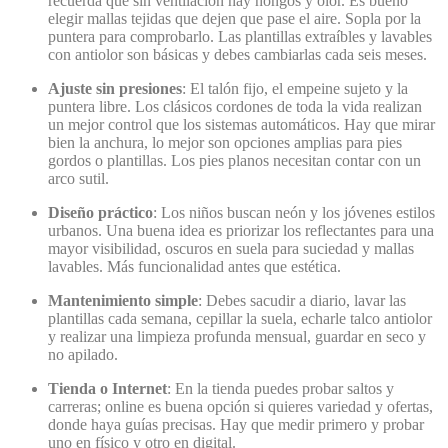
recuerda que sin ventilación hay hongos y olor. Es bueno
elegir mallas tejidas que dejen que pase el aire. Sopla por la
puntera para comprobarlo. Las plantillas extraíbles y lavables
con antiolor son básicas y debes cambiarlas cada seis meses.
Ajuste sin presiones
: El talón fijo, el empeine sujeto y la
puntera libre. Los clásicos cordones de toda la vida realizan
un mejor control que los sistemas automáticos. Hay que mirar
bien la anchura, lo mejor son opciones amplias para pies
gordos o plantillas. Los pies planos necesitan contar con un
arco sutil.
Diseño práctico
: Los niños buscan neón y los jóvenes estilos
urbanos. Una buena idea es priorizar los reflectantes para una
mayor visibilidad, oscuros en suela para suciedad y mallas
lavables. Más funcionalidad antes que estética.
Mantenimiento simple
: Debes sacudir a diario, lavar las
plantillas cada semana, cepillar la suela, echarle talco antiolor
y realizar una limpieza profunda mensual, guardar en seco y
no apilado.
Tienda o Internet
: En la tienda puedes probar saltos y
carreras; online es buena opción si quieres variedad y ofertas,
donde haya guías precisas. Hay que medir primero y probar
uno en físico y otro en digital.