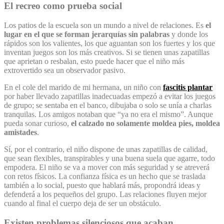
El recreo como prueba social
Los patios de la escuela son un mundo a nivel de relaciones. Es
el
lugar en el que se forman jerarquías sin palabras
y donde los
rápidos son los valientes, los que aguantan son los fuertes y los que
inventan juegos son los más creativos. Si se tienen unas zapatillas
que aprietan o resbalan, esto puede hacer que el niño más
extrovertido sea un observador pasivo.
En el cole del marido de mi hermana, un niño con
fascitis plantar
por haber llevado zapatillas inadecuadas empezó a evitar los juegos
de grupo; se sentaba en el banco, dibujaba o solo se unía a charlas
tranquilas. Los amigos notaban que “ya no era el mismo”. Aunque
pueda sonar curioso,
el calzado no solamente moldea pies, moldea
amistades
.
Sí, por el contrario, el niño dispone de unas zapatillas de calidad,
que sean flexibles, transpirables y una buena suela que agarre, todo
empodera. El niño se va a mover con más seguridad y se atreverá
con retos físicos. La confianza física es un hecho que se traslada
también a lo social, puesto que hablará más, propondrá ideas y
defenderá a los pequeños del grupo. Las relaciones fluyen mejor
cuando al final el cuerpo deja de ser un obstáculo.
Existen problemas silenciosos que acaban