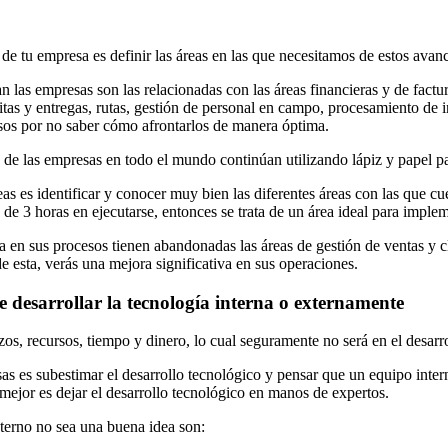
 de tu empresa es definir las áreas en las que necesitamos de estos avan
an las empresas son las relacionadas con las áreas financieras y de fa
visitas y entregas, rutas, gestión de personal en campo, procesamiento d
sos por no saber cómo afrontarlos de manera óptima.
de las empresas en todo el mundo continúan utilizando lápiz y papel par
eas es identificar y conocer muy bien las diferentes áreas con las que c
 de 3 horas en ejecutarse, entonces se trata de un área ideal para imple
 en sus procesos tienen abandonadas las áreas de gestión de ventas y cl
e esta, verás una mejora significativa en sus operaciones.
 desarrollar la tecnología interna o externamente
s, recursos, tiempo y dinero, lo cual seguramente no será en el desarr
s es subestimar el desarrollo tecnológico y pensar que un equipo inter
mejor es dejar el desarrollo tecnológico en manos de expertos.
nterno no sea una buena idea son: