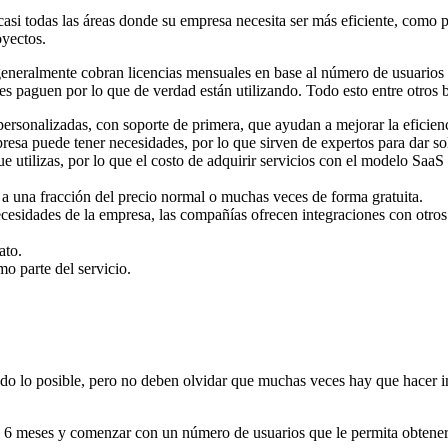
asi todas las áreas donde su empresa necesita ser más eficiente, como po
oyectos.
neralmente cobran licencias mensuales en base al número de usuarios c
tes paguen por lo que de verdad están utilizando. Todo esto entre otros
personalizadas, con soporte de primera, que ayudan a mejorar la eficie
resa puede tener necesidades, por lo que sirven de expertos para dar s
e utilizas, por lo que el costo de adquirir servicios con el modelo SaaS
 a una fracción del precio normal o muchas veces de forma gratuita.
cesidades de la empresa, las compañías ofrecen integraciones con otros s
ato.
 parte del servicio.
odo lo posible, pero no deben olvidar que muchas veces hay que hacer in
s 6 meses y comenzar con un número de usuarios que le permita obtener 