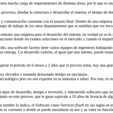
enen mucha carga de requerimientos de distintas áreas, por lo que es mu
rocesos, diseñar la estructura y desarrollar el sistema; el tiempo de ite
y comunicación constante con el usuario final. Dentro de una empresa es
 tiempo de trabajo de los otros departamentos que se tendrían que ver inv
ntratar una empresa para el desarrollo del sistema, en verdad no es lo
ituaciones donde no existen soluciones en el mercado y cuando el requer
llo, una software factory tiene varios equipos de ingenieros trabajando 
 su entrega. Un desarrollo externo, al igual que uno interno,
puede tomar
perar el periodo de 6 meses a 2 años que el proceso toma, hay una gran
muy elevados y tomarán demasiado tiempo en ejecutarse.
cnológico pero no son expertos en tu industria o rubro. Por esto, es muy
es tipos de desarrollo, tiempo e inversión, y obteniendo softwares que 
tanto en este proceso, que le gasto equivale a 10 años de licencia de al
 nombre lo indica, el Software como Servicio (SaaS en sus siglas en ing
 que se consume y donde se puede maximizar su uso y su valor en funció