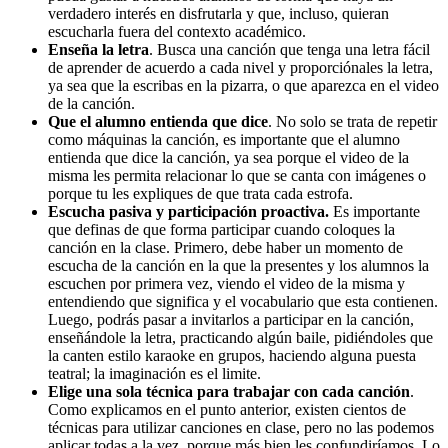
verdadero interés en disfrutarla y que, incluso, quieran
escucharla fuera del contexto académico.
Enseña la letra
. Busca una canción que tenga una letra fácil
de aprender de acuerdo a cada nivel y proporciónales la letra,
ya sea que la escribas en la pizarra, o que aparezca en el video
de la canción.
Que el alumno entienda que dice
. No solo se trata de repetir
como máquinas la canción, es importante que el alumno
entienda que dice la canción, ya sea porque el video de la
misma les permita relacionar lo que se canta con imágenes o
porque tu les expliques de que trata cada estrofa.
Escucha pasiva y participación proactiva.
Es importante
que definas de que forma participar cuando coloques la
canción en la clase. Primero, debe haber un momento de
escucha de la canción en la que la presentes y los alumnos la
escuchen por primera vez, viendo el video de la misma y
entendiendo que significa y el vocabulario que esta contienen.
Luego, podrás pasar a invitarlos a participar en la canción,
enseñándole la letra, practicando algún baile, pidiéndoles que
la canten estilo karaoke en grupos, haciendo alguna puesta
teatral; la imaginación es el limite.
Elige una sola técnica para trabajar con cada canción
.
Como explicamos en el punto anterior, existen cientos de
técnicas para utilizar canciones en clase, pero no las podemos
aplicar todas a la vez, porque más bien les confundiríamos. Lo