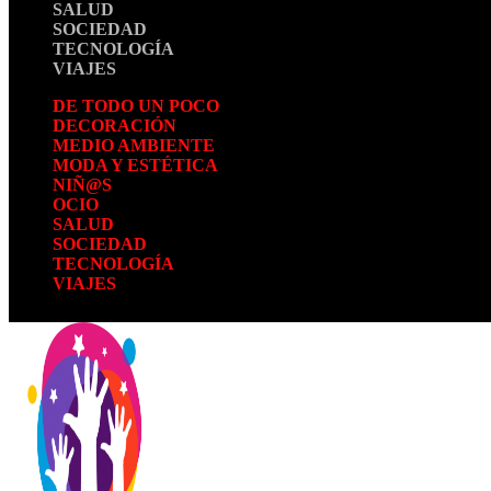
SALUD
SOCIEDAD
TECNOLOGÍA
VIAJES
DE TODO UN POCO
DECORACIÓN
MEDIO AMBIENTE
MODA Y ESTÉTICA
NIÑ@S
OCIO
SALUD
SOCIEDAD
TECNOLOGÍA
VIAJES