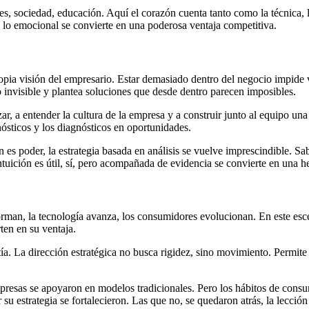
es, sociedad, educación. Aquí el corazón cuenta tanto como la técnica, l
, lo emocional se convierte en una poderosa ventaja competitiva.
opia visión del empresario. Estar demasiado dentro del negocio impide v
lo invisible y plantea soluciones que desde dentro parecen imposibles.
r, a entender la cultura de la empresa y a construir junto al equipo una h
nósticos y los diagnósticos en oportunidades.
es poder, la estrategia basada en análisis se vuelve imprescindible. S
tuición es útil, sí, pero acompañada de evidencia se convierte en una 
man, la tecnología avanza, los consumidores evolucionan. En este esce
en en su ventaja.
a. La dirección estratégica no busca rigidez, sino movimiento. Permite r
presas se apoyaron en modelos tradicionales. Pero los hábitos de consu
r su estrategia se fortalecieron. Las que no, se quedaron atrás, la lecció