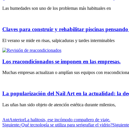
Las humedades son uno de los problemas más habituales en
Claves para construir y rehabilitar piscinas pensand
El verano se mide en risas, salpicaduras y tardes interminables
Los reacondicionados se imponen en las empresas.
Muchas empresas actualizan o amplían sus equipos con reacondicion
La popularización del Nail Art en la actualidad: la dec
Las uñas han sido objeto de atención estética durante milenios,
Ant
Anterior
La halitosis, ese incómodo compañero de viaje.
Siguiente
¿Qué tecnología se utiliza para serigrafiar el vidrio?
Siguient