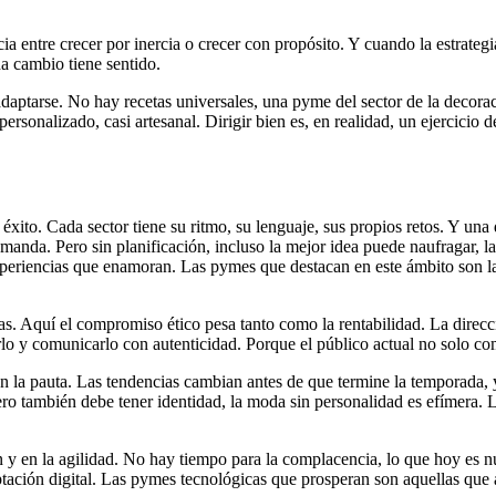
ncia entre crecer por inercia o crecer con propósito. Y cuando la estrate
da cambio tiene sentido.
adaptarse. No hay recetas universales, una pyme del sector de la decor
ersonalizado, casi artesanal. Dirigir bien es, en realidad, un ejercicio
ito. Cada sector tiene su ritmo, su lenguaje, sus propios retos. Y una d
anda. Pero sin planificación, incluso la mejor idea puede naufragar, la e
eriencias que enamoran. Las pymes que destacan en este ámbito son las 
Aquí el compromiso ético pesa tanto como la rentabilidad. La dirección 
rlo y comunicarlo con autenticidad. Porque el público actual no solo c
an la pauta. Las tendencias cambian antes de que termine la temporada,
. Pero también debe tener identidad, la moda sin personalidad es efímera.
n y en la agilidad. No hay tiempo para la complacencia, lo que hoy es nu
aptación digital. Las pymes tecnológicas que prosperan son aquellas qu