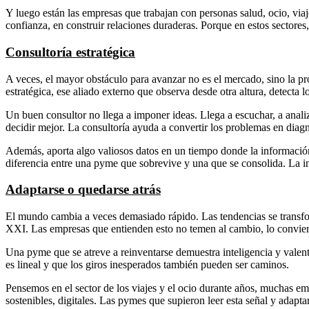
Y luego están las empresas que trabajan con personas salud, ocio, viaj
confianza, en construir relaciones duraderas. Porque en estos sectores
Consultoría estratégica
A veces, el mayor obstáculo para avanzar no es el mercado, sino la pr
estratégica, ese aliado externo que observa desde otra altura, detecta 
Un buen consultor no llega a imponer ideas. Llega a escuchar, a analiza
decidir mejor. La consultoría ayuda a convertir los problemas en diag
Además, aporta algo valiosos datos en un tiempo donde la información 
diferencia entre una pyme que sobrevive y una que se consolida. La in
Adaptarse o quedarse atrás
El mundo cambia a veces demasiado rápido. Las tendencias se transfor
XXI. Las empresas que entienden esto no temen al cambio, lo conviert
Una pyme que se atreve a reinventarse demuestra inteligencia y valentí
es lineal y que los giros inesperados también pueden ser caminos.
Pensemos en el sector de los viajes y el ocio durante años, muchas em
sostenibles, digitales. Las pymes que supieron leer esta señal y adapta