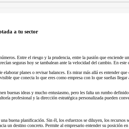
tada a tu sector
 números. Entre el riesgo y la prudencia, entre la pasión que enciende u
arecían seguras hoy se tambalean ante la velocidad del cambio. En este c
 de elaborar planes o revisar balances. Es mirar más allá es entender qu
invisible que conecta lo que eres como empresa con lo que sueñas llegar 
n buenas ideas y mucho entusiasmo, pero les falta un rumbo definido. Y
toría profesional y la dirección estratégica personalizada pueden conver
na buena planificación. Sin él, los esfuerzos se diluyen, los recursos s
ia un destino concreto. Permite al empresario entender su posición en e