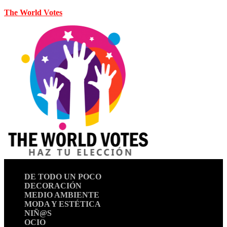
The World Votes
DE TODO UN POCO
DECORACIÓN
MEDIO AMBIENTE
MODA Y ESTÉTICA
NIÑ@S
OCIO