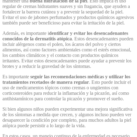
mantener una
buena hidratación de la piel
. Esto implica el uso
regular de cremas hidratantes suaves y sin fragancia, que ayuden a
fortalecer la barrera cutánea y a prevenir la sequedad de la piel.
Evitar el uso de jabones perfumados y productos químicos agresivos
también puede ser beneficioso para evitar la irritación de la piel.
Además, es importante i
dentificar y evitar los desencadenantes
conocidos de la dermatitis atópica
. Estos desencadenantes pueden
incluir alérgenos como el polen, los ácaros del polvo y ciertos
alimentos, así como factores ambientales como el estrés emocional,
los cambios climáticos y el contacto con productos químicos
irritantes. Evitar estos desencadenantes puede ayudar a prevenir los
brotes y a reducir la gravedad de los síntomas.
Es importante
seguir las recomendaciones médicas y utilizar los
tratamientos recetados de manera regular
. Esto puede incluir el
uso de medicamentos tópicos como cremas o ungüentos con
corticosteroides para reducir la inflamación y la picazón, así como
antihistamínicos para controlar la picazón y promover el sueño.
Si bien algunos niños pueden experimentar una mejora significativa
de los síntomas a medida que crecen, y algunos incluso pueden ver
desaparecer la condición por completo, para muchos adultos la piel
atópica puede persistir a lo largo de la vida.
En estos casos, un manejo continuo de la enfermedad es necesario