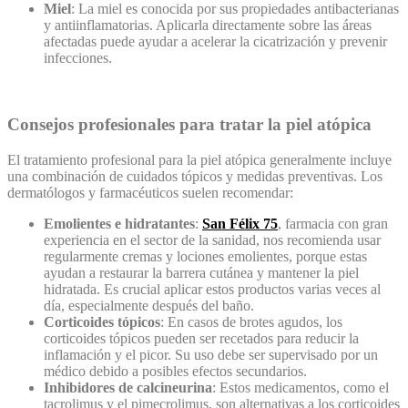
Miel
: La miel es conocida por sus propiedades antibacterianas
y antiinflamatorias. Aplicarla directamente sobre las áreas
afectadas puede ayudar a acelerar la cicatrización y prevenir
infecciones.
Consejos profesionales para tratar la piel atópica
El tratamiento profesional para la piel atópica generalmente incluye
una combinación de cuidados tópicos y medidas preventivas. Los
dermatólogos y farmacéuticos suelen recomendar:
Emolientes e hidratantes
:
San Félix 75
, farmacia con gran
experiencia en el sector de la sanidad, nos recomienda usar
regularmente cremas y lociones emolientes, porque estas
ayudan a restaurar la barrera cutánea y mantener la piel
hidratada. Es crucial aplicar estos productos varias veces al
día, especialmente después del baño.
Corticoides tópicos
: En casos de brotes agudos, los
corticoides tópicos pueden ser recetados para reducir la
inflamación y el picor. Su uso debe ser supervisado por un
médico debido a posibles efectos secundarios.
Inhibidores de calcineurina
: Estos medicamentos, como el
tacrolimus y el pimecrolimus, son alternativas a los corticoides