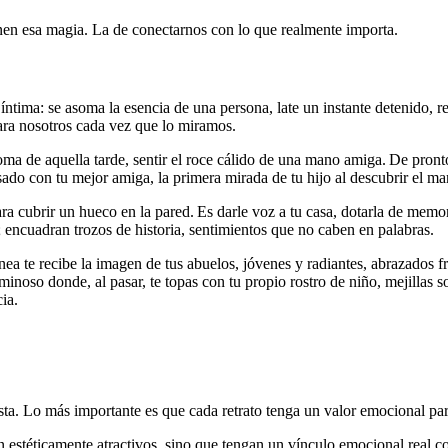
ienen esa magia. La de conectarnos con lo que realmente importa.
ntima: se asoma la esencia de una persona, late un instante detenido, r
para nosotros cada vez que lo miramos.
roma de aquella tarde, sentir el roce cálido de una mano amiga. De pront
do con tu mejor amiga, la primera mirada de tu hijo al descubrir el mar
a cubrir un hueco en la pared. Es darle voz a tu casa, dotarla de memori
encuadran trozos de historia, sentimientos que no caben en palabras.
ea te recibe la imagen de tus abuelos, jóvenes y radiantes, abrazados fr
minoso donde, al pasar, te topas con tu propio rostro de niño, mejillas so
ia.
ista. Lo más importante es que cada retrato tenga un valor emocional para
 estéticamente atractivos, sino que tengan un vínculo emocional real con