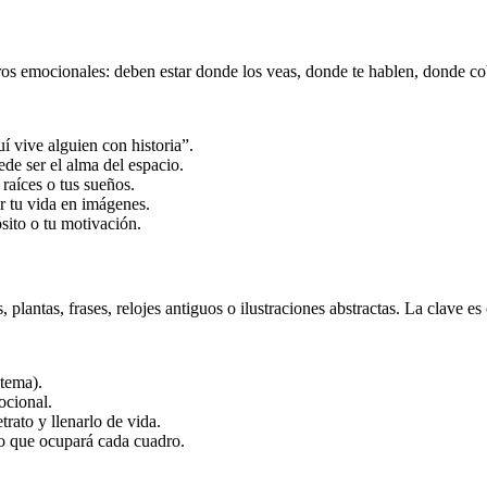
ros emocionales: deben estar donde los veas, donde te hablen, donde co
í vive alguien con historia”.
ede ser el alma del espacio.
raíces o tus sueños.
r tu vida en imágenes.
sito o tu motivación.
plantas, frases, relojes antiguos o ilustraciones abstractas. La clave es
 tema).
ocional.
rato y llenarlo de vida.
io que ocupará cada cuadro.