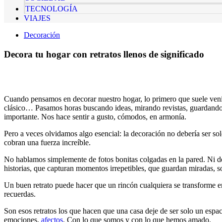
TECNOLOGÍA
VIAJES
Decoración
Decora tu hogar con retratos llenos de significado
Cuando pensamos en decorar nuestro hogar, lo primero que suele venirn
clásico… Pasamos horas buscando ideas, mirando revistas, guardando 
importante. Nos hace sentir a gusto, cómodos, en armonía.
Pero a veces olvidamos algo esencial: la decoración no debería ser so
cobran una fuerza increíble.
No hablamos simplemente de fotos bonitas colgadas en la pared. Ni d
historias, que capturan momentos irrepetibles, que guardan miradas, son
Un buen retrato puede hacer que un rincón cualquiera se transforme en
recuerdas.
Son esos retratos los que hacen que una casa deje de ser solo un espa
emociones,
afectos
. Con lo que somos y con lo que hemos amado.