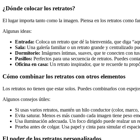
¿Dónde colocar los retratos?
El lugar importa tanto como la imagen. Piensa en los retratos como fa
Algunas ideas:
Entrada:
Coloca un retrato que dé la bienvenida, que diga “aqu
Sala:
Una galería familiar o un retrato grande y centralizado pu
Dormitorio:
Imágenes íntimas, suaves, que te conecten con tus 
Pasillos:
Perfectos para una secuencia de retratos. Puedes conta
Oficina en casa:
Un retrato inspirador, que te recuerde tu propó
Cómo combinar los retratos con otros elementos
Los retratos no tienen que estar solos. Puedes combinarlos con espejos, 
Algunos consejos útiles:
Si usas varios retratos, mantén un hilo conductor (color, marco,
Evita saturar. Menos es más cuando cada imagen tiene peso em
Usa iluminación adecuada. Un foco dirigido puede realzar un ret
Prueba antes de colgar. Usa papel y cinta para simular el espac
El poder de los retratos personalizados