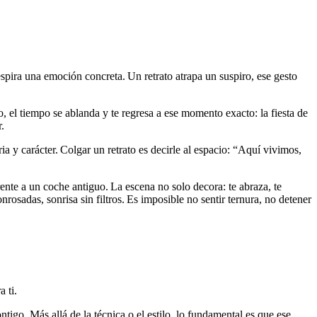
espira una emoción concreta. Un retrato atrapa un suspiro, ese gesto
o, el tiempo se ablanda y te regresa a ese momento exacto: la fiesta de
.
a y carácter. Colgar un retrato es decirle al espacio: “Aquí vivimos,
ente a un coche antiguo. La escena no solo decora: te abraza, te
nrosadas, sonrisa sin filtros. Es imposible no sentir ternura, no detener
 ti.
tigo. Más allá de la técnica o el estilo, lo fundamental es que ese