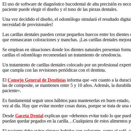
El uso de software de diagnóstico bucodental de alta precisión es neces
paciente puede elegir el diseño y el tono de las piezas dentales.
Una vez decidido el diseño, el odontólogo simulará el resultado digital
necesidad de provisionales!
Las carillas dentales pueden cerrar pequeños huecos entre los dientes 
que enmascaran coloraciones y manchas. ¡Las carillas dentales mejoran
Se emplean en situaciones donde los dientes naturales presentan formas
carillas el odontólogo recomendará un tratamiento de ortodoncia.
Un tratamiento de carillas dentales colocado por un profesional exper
que cumpla con las revisiones periódicas con el dentista.
El
Consejo General de Dentistas
informa que «en cuanto a la duración
las de composite, se mantienen entre 5 y 10 años. Además, la durabilid
paciente».
Es fundamental seguir unos hábitos para mantenerlas en buen estado, c
vez al día. Hay que evitar morder cosas duras, porque se trata de una
Desde
Gaceta Dental
explican que «debemos evitar todo lo que pueda
puedan quedar pegados en la carilla…Cualquiera de estos alimentos pued
El paciente debe evitar algunas bebidas con colorante, como el café, e