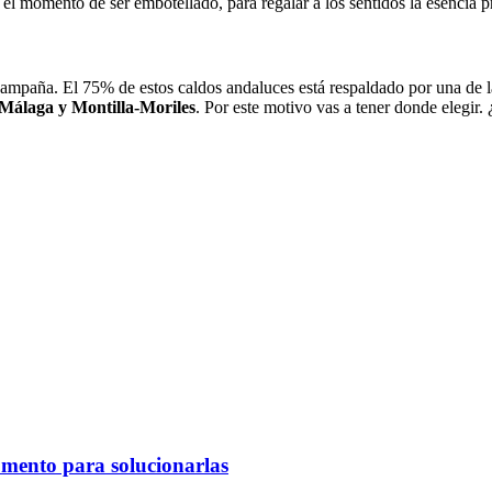
el momento de ser embotellado, para regalar a los sentidos la esencia pr
 campaña. El 75% de estos caldos andaluces está respaldado por una de
 Málaga y Montilla-Moriles
. Por este motivo vas a tener donde elegir.
omento para solucionarlas