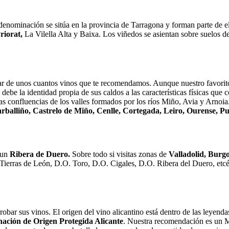
 denominación se sitúa en la provincia de Tarragona y forman parte de e
riorat,
La Vilella Alta y Baixa. Los viñedos se asientan sobre suelos de
ar de unos cuantos vinos que te recomendamos. Aunque nuestro favorit
ebe la identidad propia de sus caldos a las características físicas que 
las confluencias de los valles formados por los ríos Miño, Avia y Arno
rballiño, Castrelo de Miño, Cenlle, Cortegada, Leiro, Ourense, P
r un
Ribera de Duero.
Sobre todo si visitas zonas de
Valladolid, Burgo
Tierras de León, D.O. Toro, D.O. Cigales, D.O. Ribera del Duero, etcé
 probar sus vinos. El origen del vino alicantino está dentro de las leyenda
ación de Origen Protegida Alicante
. Nuestra recomendación es un 