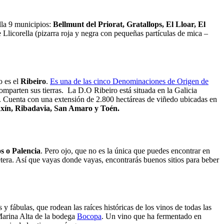
lla 9 municipios:
Bellmunt del Priorat, Gratallops, El Lloar, El
 Llicorella (pizarra roja y negra con pequeñas partículas de mica –
o es el
Ribeiro
.
Es una de las cinco Denominaciones de Origen de
comparten sus tierras. La D.O Ribeiro está situada en la Galicia
ia. Cuenta con una extensión de 2.800 hectáreas de viñedo ubicadas en
uxín, Ribadavia, San Amaro y Toén.
s o Palencia
. Pero ojo, que no es la única que puedes encontrar en
tera. Así que vayas donde vayas, encontrarás buenos sitios para beber
s y fábulas, que rodean las raíces históricas de los vinos de todas las
Marina Alta de la bodega
Bocopa
. Un vino que ha fermentado en