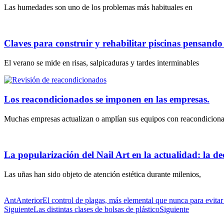
Las humedades son uno de los problemas más habituales en
Claves para construir y rehabilitar piscinas pensand
El verano se mide en risas, salpicaduras y tardes interminables
Los reacondicionados se imponen en las empresas.
Muchas empresas actualizan o amplían sus equipos con reacondicion
La popularización del Nail Art en la actualidad: la dec
Las uñas han sido objeto de atención estética durante milenios,
Ant
Anterior
El control de plagas, más elemental que nunca para evitar
Siguiente
Las distintas clases de bolsas de plástico
Siguiente