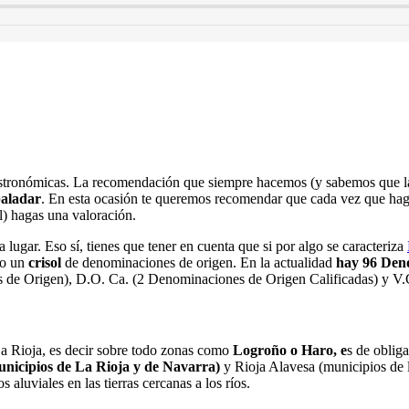
 gastronómicas. La recomendación que siempre hacemos (y sabemos que las
aladar
. En esta ocasión te queremos recomendar que cada vez que hag
l) hagas una valoración.
lugar. Eso sí, tienes que tener en cuenta que si por algo se caracteriza
do un
crisol
de denominaciones de origen. En la actualidad
hay 96 Deno
 de Origen), D.O. Ca. (2 Denominaciones de Origen Calificadas) y V.C.
La Rioja, es decir sobre todo zonas como
Logroño o Haro, e
s de oblig
municipios de La Rioja y de Navarra)
y Rioja Alavesa (municipios de l
s aluviales en las tierras cercanas a los ríos.