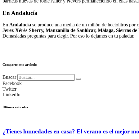
barricas nuevas de roble Allier y Nevers permaneciendo en ellas hasta 
En Andalucía
En
Andalucía
se produce una media de un millón de hectolitros por
Jerez-Xérès-Sherry, Manzanilla de Sanlúcar, Málaga, Sierras de
Demasiadas preguntas para elegir. Por eso lo dejamos en tu paladar.
Comparte este artículo
Buscar
Facebook
Twitter
LinkedIn
Últimos artículos
¿Tienes humedades en casa? El verano es el mejor m